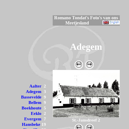
Romano Tondat's Foto's van ons
Meetjesland
Adegem
Aalter
2
Adegem
3
Bassevelde
9
Bellem
9
Boekhoute
5
Eeklo
2
Evergem
7
St.-Jansdreef 2
Hansbeke
19