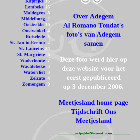
Kaprijke
36
Lembeke
15
Maldegem
8
Over Adegem
Middelburg
2
Al Romano Tondat's
Oosteeklo
10
Oostwinkel
4
foto's van Adegem
Ruiselede
5
samen
St.-Jan-in-Eremo
2
St.-Laureins
24
St.-Margriete
6
Deze foto werd hier op
Vinderhoute
7
Wachtebeke
3
deze website voor het
Watervliet
3
eerst gepubliceerd
Zelzate
4
Zomergem
9
op 3 december 2006.
Meetjesland home page
Tijdschrift Ons
Meetjesland