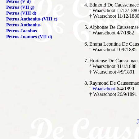
Petrus (V d)
Edmond De Caussemaec
Petrus (VII g)
° Waarschoot 11/12/1880
Petrus (VIII d)
† Waarschoot 11/12/188
Petrus Anthonius (VIII c)
Petrus Anthonius
Alphonse De Caussemae
Petrus Jacobus
° Waarschoot 4/7/1882
Petrus Joannes (VII d)
Emma Leontina De Caus
° Waarschoot 10/6/1885
Hortense De Caussemae
° Waarschoot 31/1/1888
† Waarschoot 4/9/1891
Raymond De Caussemae
°
Waarschoot
6/4/1890
† Waarschoot 26/9/1891