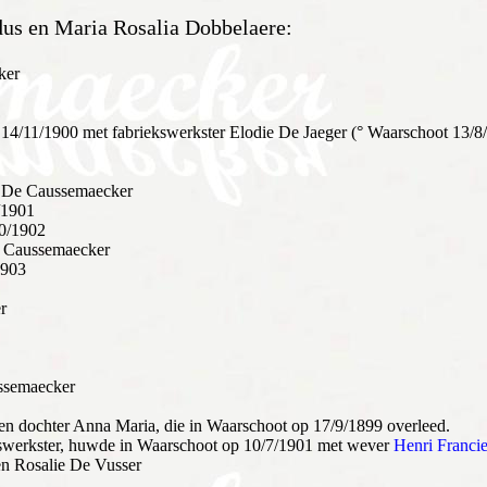
us en Maria Rosalia Dobbelaere:
ker
14/11/1900 met fabriekswerkster Elodie De Jaeger (° Waarschoot 13/8
 De Caussemaecker
/1901
0/1902
 Caussemaecker
1903
r
ssemaecker
en dochter Anna Maria, die in Waarschoot op 17/9/1899 overleed.
swerkster, huwde in Waarschoot op 10/7/1901 met wever
Henri Franci
en Rosalie De Vusser