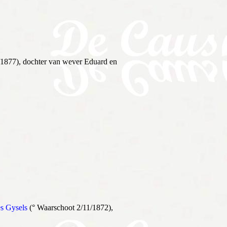
/1877), dochter van wever Eduard en
es Gysels
(° Waarschoot 2/11/1872),