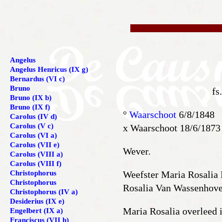
Angelus
Angelus Henricus (IX g)
Bernardus (VI c)
Bruno
fs
Bruno (IX b)
Bruno (IX f)
°
Waarschoot
6/8/1848
Carolus (IV d)
Carolus (V c)
x Waarschoot 18/6/1873
Carolus (VI a)
Carolus (VII e)
Wever.
Carolus (VIII a)
Carolus (VIII f)
Christophorus
Weefster Maria Rosalia 
Christophorus
Rosalia Van Wassenhove
Christophorus (IV a)
Desiderius (IX e)
Maria Rosalia overleed 
Engelbert (IX a)
Franciscus (VII h)