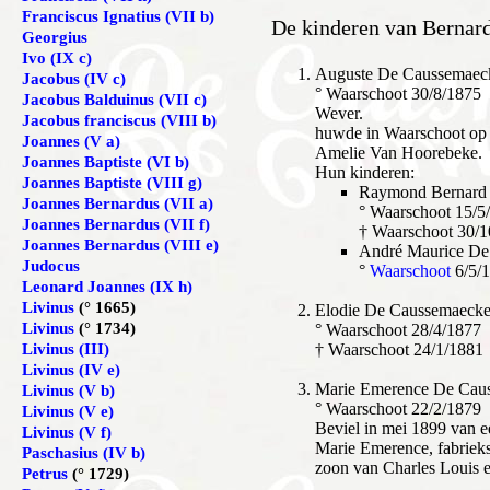
Franciscus Ignatius (VII b)
De kinderen van Bernard
Georgius
Ivo (IX c)
Auguste De Caussemaec
Jacobus (IV c)
° Waarschoot 30/8/1875
Jacobus Balduinus (VII c)
Wever.
Jacobus franciscus (VIII b)
huwde in Waarschoot op 
Joannes (V a)
Amelie Van Hoorebeke.
Joannes Baptiste (VI b)
Hun kinderen:
Joannes Baptiste (VIII g)
Raymond Bernard
Joannes Bernardus (VII a)
° Waarschoot 15/5
Joannes Bernardus (VII f)
† Waarschoot 30/1
Joannes Bernardus (VIII e)
André Maurice De
Judocus
°
Waarschoot
6/5/
Leonard Joannes (IX h)
Livinus
(° 1665)
Elodie De Caussemaecke
Livinus
(° 1734)
° Waarschoot 28/4/1877
Livinus (III)
† Waarschoot 24/1/1881
Livinus (IV e)
M
arie Emerence De Cau
Livinus (V b)
° Waarschoot 22/2/1879
Livinus (V e)
Beviel in mei 1899 van e
Livinus (V f)
Marie Emerence, fabriek
Paschasius (IV b)
zoon van Charles Louis 
Petrus
(° 1729)