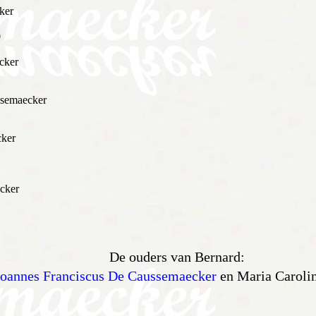
ker
0
cker
semaecker
cker
cker
De ouders van Bernard:
Joannes Franciscus De Caussemaecker
en Maria Caroli