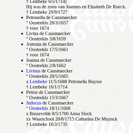
† Lembeke 6/5/1714)
Hij was de zoon van Joannes en Elisabeth De Roeck.
† Lembeke 29/9/1727
Petronella de Causmaecker
° Oosteeklo 28/3/1657
† voor 1674
Livina de Causmaecker
° Oosteeklo 3/8/1659
Antonia de Causmaecker
° Oosteeklo 17/5/1661
† voor 1674
Joanna de Causmaecker
° Oosteeklo 2/8/1662
Livinus
de Causmaecker
° Oosteeklo 28/5/1665
x
Lembeke
11/5/1688 Petronella Buysse
† Lembeke 16/1/1714
Petrus de Causmaecker
° Oosteeklo 15/3/1667
Judocus
de Causmaecker
°
Oosteeklo
18/11/1668
x Bassevelde 8/5/1700 Anna Slock
xx Waarschoot 20/8/1715 Catharina De Muynck
† Lembeke 16/3/1735