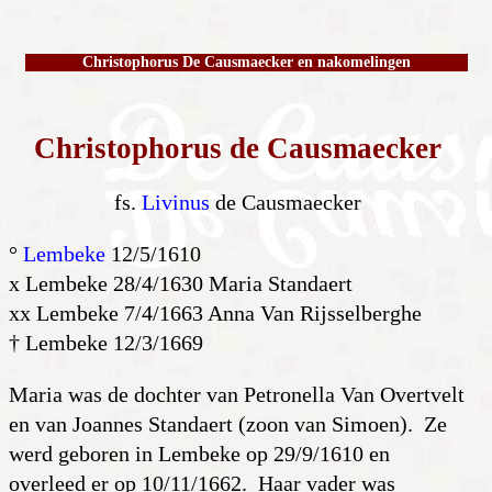
Christophorus De Causmaecker en nakomelingen
Christophorus de Causmaecker
fs.
Livinus
de Causmaecker
°
Lembeke
12/5/1610
x Lembeke 28/4/1630 Maria Standaert
xx Lembeke 7/4/1663 Anna Van Rijsselberghe
† Lembeke 12/3/1669
Maria was de dochter van Petronella Van Overtvelt
en van Joannes Standaert (zoon van Simoen). Ze
werd geboren in Lembeke op 29/9/1610 en
overleed er op 10/11/1662. Haar vader was