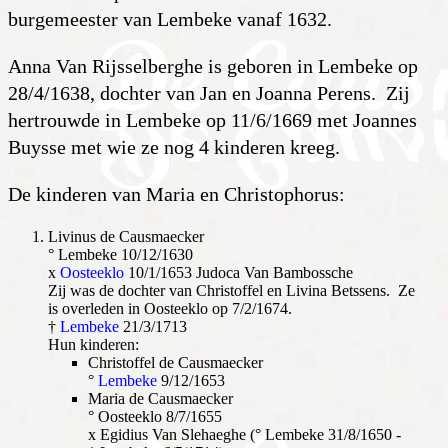
burgemeester van Lembeke vanaf 1632.
Anna Van Rijsselberghe is geboren in Lembeke op
28/4/1638, dochter van Jan en Joanna Perens. Zij
hertrouwde in Lembeke op 11/6/1669 met Joannes
Buysse met wie ze nog 4 kinderen kreeg.
De kinderen van Maria en Christophorus:
L
ivinus de Causmaecker
° Lembeke 10/12/1630
x
Oosteeklo
10/1/1653 Judoca Van Bambossche
Zij was de dochter van Christoffel en Livina Betssens. Ze
is overleden in Oosteeklo op 7/2/1674.
†
Lembeke
21/3/1713
Hun kinderen:
Christoffel de Causmaecker
°
Lembeke
9/12/1653
Maria de Causmaecker
° Oosteeklo 8/7/1655
x Egidius Van Slehaeghe (° Lembeke 31/8/1650 -