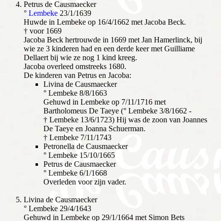
Petrus de Causmaecker
°
Lembeke
23/1/1639
Huwde in Lembeke op 16/4/1662 met Jacoba Beck.
† voor 1669
Jacoba Beck hertrouwde in 1669 met Jan Hamerlinck, bij
wie ze 3 kinderen had en een derde keer met Guilliame
Dellaert bij wie ze nog 1 kind kreeg.
Jacoba overleed omstreeks 1680.
De kinderen van Petrus en Jacoba:
Livina de Causmaecker
° Lembeke 8/8/1663
Gehuwd in Lembeke op 7/11/1716 met
Bartholomeus De Taeye (° Lembeke 3/8/1662 -
† Lembeke 13/6/1723) Hij was de zoon van Joannes
De Taeye en Joanna Schuerman.
† Lembeke 7/11/1743
Petronella de Causmaecker
° Lembeke 15/10/1665
Petrus de Causmaecker
° Lembeke 6/1/1668
Overleden voor zijn vader.
Livina de Causmaecker
° Lembeke 29/4/1643
Gehuwd in Lembeke op 29/1/1664 met Simon Bets