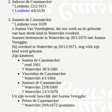
Judocus de Causmaecker
° Lembeke 22/2/1633
†
Lembeke
4/6/1639
Joannes de Causmaecker
° Lembeke voor 1639
x Joanna Van Veerdeghem, die een week na de geboorte
van haar derde kind in Watervliet overleed.
Joannes hertrouwde in Watervliet op 28/1/1670 met Joanna
Veregghe.
Hij overleed in Watervliet op 20/12/1671, nog vóór zijn
kind werd geboren.
Zijn kinderen:
Joanna de Causmaecker
° rond 1661
† Watervliet 30/3/1681
Vincentius de Causmaecker
° Watervliet 4/1/1664
Joannes de Causmaecker
° Watervliet 23/8/1669
† Watervliet 23/3/1670
Uit zijn tweede huwelijk met Joanna Veregghe:
Petrus de Causmaecker
° Watervliet 29/6/1672 (postuum)