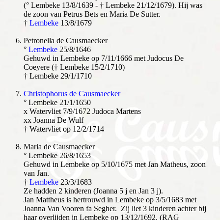
(° Lembeke 13/8/1639 - † Lembeke 21/12/1679). Hij was
de zoon van Petrus Bets en Maria De Sutter.
†
Lembeke
13/8/1679
Petronella de Causmaecker
°
Lembeke
25/8/1646
Gehuwd in Lembeke op 7/11/1666 met Judocus De
Coeyere († Lembeke 15/2/1710)
† Lembeke 29/1/1710
Christophorus de Causmaecker
° Lembeke 21/1/1650
x Watervliet 7/9/1672 Judoca Martens
xx Joanna De Wulf
† Watervliet op 12/2/1714
Maria de Causmaecker
° Lembeke 26/8/1653
Gehuwd in Lembeke op 5/10/1675 met Jan Matheus, zoon
van Jan.
†
Lembeke
23/3/1683
Ze hadden 2 kinderen (Joanna 5 j en Jan 3 j).
Jan Mattheus is hertrouwd in Lembeke op 3/5/1683 met
Joanna Van Vooren fa Segher. Zij liet 3 kinderen achter bij
haar overlijden in Lembeke op 13/12/1692. (RAG