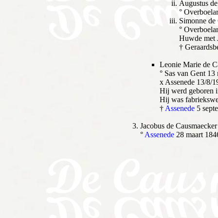
Augustus d
° Overboela
Simonne de
° Overboela
Huwde met 
† Geraardsb
Leonie Marie de 
° Sas van Gent 13
x Assenede 13/8/
Hij werd geboren 
Hij was fabriekswe
†
Assenede
5 sept
Jacobus de Causmaecker
°
Assenede
28 maart 184