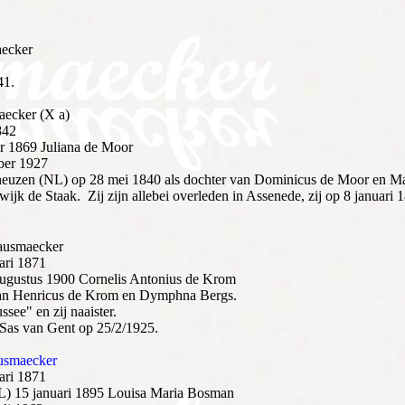
aecker
41.
aecker (X a)
842
r 1869 Juliana de Moor
ber 1927
erneuzen (NL) op 28 mei 1840 als dochter van Dominicus de Moor en M
ijk de Staak. Zij zijn allebei overleden in Assenede, zij op 8 januari
ausmaecker
ari 1871
augustus 1900 Cornelis Antonius de Krom
van Henricus de Krom en Dymphna Bergs.
see" en zij naaister.
 Sas van Gent op 25/2/1925.
usmaecker
ari 1871
L) 15 januari 1895 Louisa Maria Bosman