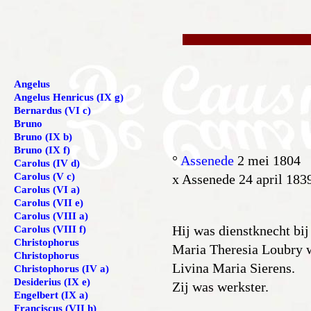
Angelus
Angelus Henricus (IX g)
Bernardus (VI c)
Bruno
Bruno (IX b)
Bruno (IX f)
°
Assenede
2 mei 1804
Carolus (IV d)
Carolus (V c)
x Assenede 24 april 183
Carolus (VI a)
Carolus (VII e)
Carolus (VIII a)
Hij was dienstknecht bij
Carolus (VIII f)
Christophorus
Maria Theresia Loubry w
Christophorus
Livina Maria Sierens.
Christophorus (IV a)
Desiderius (IX e)
Zij was werkster.
Engelbert (IX a)
Franciscus (VII h)