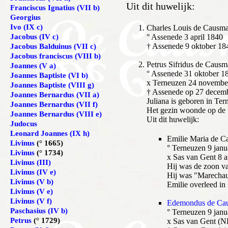
Uit dit huwelijk:
Franciscus Ignatius (VII b)
Georgius
Ivo (IX c)
Charles Louis de Causm
Jacobus (IV c)
° Assenede 3 april 1840
† Assenede 9 oktober 18
Jacobus Balduinus (VII c)
Jacobus franciscus (VIII b)
P
etrus Sifridus de Causm
Joannes (V a)
° Assenede 31 oktober 1
Joannes Baptiste (VI b)
x Terneuzen 24 novembe
Joannes Baptiste (VIII g)
† Assenede op 27 decem
Joannes Bernardus (VII a)
Juliana is geboren in T
Joannes Bernardus (VII f)
Het gezin woonde op de w
Joannes Bernardus (VIII e)
Uit dit huwelijk:
Judocus
Leonard Joannes (IX h)
Emilie Maria de C
Livinus
(° 1665)
° Terneuzen 9 janu
Livinus
(° 1734)
x Sas van Gent 8 
Livinus (III)
Hij was de zoon 
Livinus (IV e)
Hij was "Marechaus
Livinus (V b)
Emilie overleed in
Livinus (V e)
Livinus (V f)
Edemondus de Ca
Paschasius (IV b)
° Terneuzen 9 janu
Petrus
(° 1729)
x Sas van Gent (N