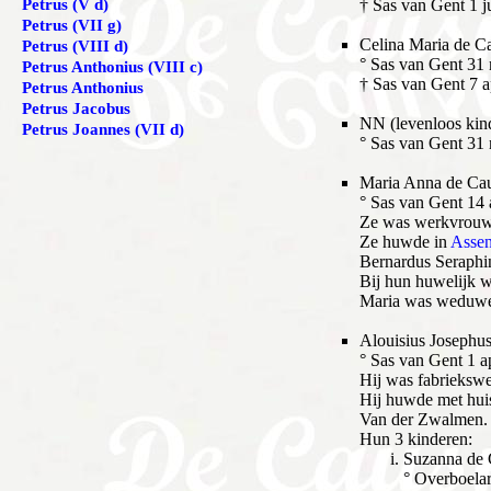
Petrus (V d)
† Sas van Gent 1 j
Petrus (VII g)
Celina Maria de C
Petrus (VIII d)
° Sas van Gent 31
Petrus Anthonius (VIII c)
† Sas van Gent 7 a
Petrus Anthonius
Petrus Jacobus
NN (levenloos kind
Petrus Joannes (VII d)
° Sas van Gent 31
Maria Anna de Ca
° Sas van Gent 14
Ze was werkvrouw
Ze huwde in
Asse
Bernardus Seraph
Bij hun huwelijk w
Maria was weduwe 
Alouisius Josephu
° Sas van Gent 1 a
Hij was fabriekswe
Hij huwde met hui
Van der Zwalmen.
Hun 3 kinderen:
Suzanna de
° Overboela