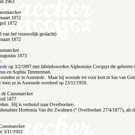
uli 1963
ausmaecker
 maart 1872
pril 1872
 van het vrouwelijk geslacht)
 maart 1872
usmaecker
 augustus 1873
.
nede
op 3/2/1897 met fabriekswerker Alphonsius Cocquyt die geboren i
inus en Sophia Timmerman.
oonden ze in Assenede. Maar hij woonde tot voor kort in Sas van Gen
toen ze in Assenede overleed op 23/11/1959.
s de Causmaecker
pril 1877
rker. Hij is verhuisd naar Overboelare.
shoudster Hortensia Van der Zwalmen (° Overboelare 27/4/1877), als
 Causmaecker
re 3/11/1902