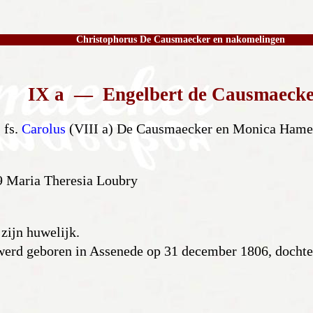
Christophorus De Causmaecker en nakomelingen
IX a — Engelbert de Causmaeck
fs.
Carolus
(VIII a) De Causmaecker en Monica Hame
9 Maria Theresia Loubry
 zijn huwelijk.
erd geboren in Assenede op 31 december 1806, dochte