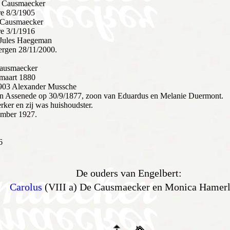
e Causmaecker
re 8/3/1905
 Causmaecker
re 3/1/1916
Jules Haegeman
ergen 28/11/2000.
Causmaecker
 maart 1880
1903 Alexander Mussche
in Assenede op 30/9/1877, zoon van Eduardus en Melanie Duermont.
rker en zij was huishoudster.
ember 1927.
6
De ouders van Engelbert:
Carolus
(VIII a) De Causmaecker en Monica Hamerl