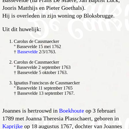
Bassevelde (na Frans De Maere, Jan Baptist Luck,
Jooris Matthijs en Pieter Goethals).
Hij is overleden in zijn woning op Bloksbrugge.
Uit dit huwelijk:
Carolus de Causmaecker
° Bassevelde 15 mei 1762
†
Bassevelde
2/3/1763.
Carolus de Causmaecker
° Bassevelde 2 september 1763
† Bassevelde 5 oktober 1763.
Ignatius Franciscus de Causmaecker
° Bassevelde 11 september 1765
† Bassevelde 13 september 1767.
Joannes is hertrouwd in
Boekhoute
op 3 februari
1789 met Joanna Theresia Plasschaert, geboren in
Kaprijke
op 18 augustus 1767, dochter van Joannes