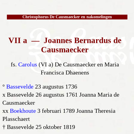
Christophorus De Causmaecker en nakomelingen
VII a — Joannes Bernardus de
Causmaecker
fs.
Carolus
(VI a) De Causmaecker en Maria
Francisca Dhaenens
°
Bassevelde
23 augustus 1736
x Bassevelde 26 augustus 1761 Joanna Maria de
Causmaecker
xx
Boekhoute
3 februari 1789 Joanna Theresia
Plasschaert
† Bassevelde 25 oktober 1819