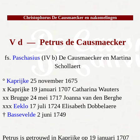
Christophorus De Causmaecker en nakomelingen
V d — Petrus de Causmaecker
fs.
Paschasius
(IV b) De Causmaecker en Martina
Schollaert
°
Kaprijke
25 november 1675
x Kaprijke 19 januari 1707 Catharina Wauters
xx Brugge 24 mei 1717 Joanna van den Berghe
xxx
Eeklo
17 juli 1724 Elisabeth Dobbelaere
†
Bassevelde
2 juni 1749
Petrus is getrouwd in Kaprijke op 19 januari 1707