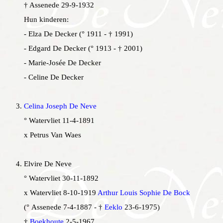
† Assenede 29-9-1932
Hun kinderen:
- Elza De Decker (° 1911 - † 1991)
- Edgard De Decker (° 1913 - † 2001)
- Marie-Josée De Decker
- Celine De Decker
Celina Joseph De Neve
° Watervliet 11-4-1891
x Petrus Van Waes
E
lvire De Neve
° Watervliet 30-11-1892
x Watervliet 8-10-1919
Arthur Louis Sophie De Bock
(° Assenede 7-4-1887 - †
Eeklo
23-6-1975)
†
Boekhoute
2-5-1967