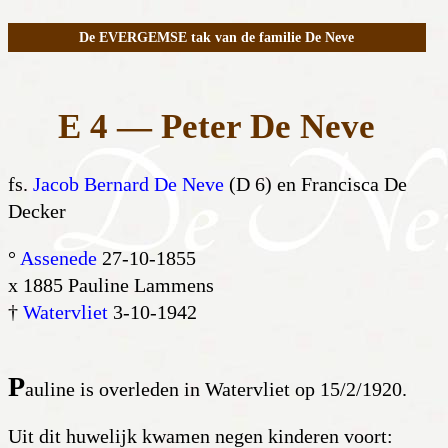
De EVERGEMSE tak van de familie De Neve
E 4 — Peter De Neve
fs.
Jacob Bernard De Neve
(D 6) en Francisca De
Decker
°
Assenede
27-10-1855
x 1885 Pauline Lammens
†
Watervliet
3-10-1942
P
auline is overleden in Watervliet op 15/2/1920.
Uit dit huwelijk kwamen negen kinderen voort: