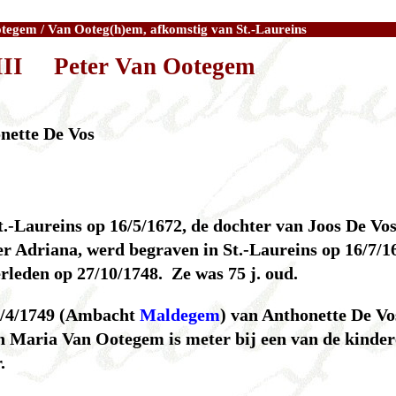
tegem / Van Ooteg(h)em, afkomstig van St.-Laureins
III Peter Van Ootegem
nette De Vos
t.-Laureins op 16/5/1672, de dochter van Joos De Vos
 Adriana, werd begraven in St.-Laureins op 16/7/1
erleden op 27/10/1748. Ze was 75 j. oud.
30/4/1749 (Ambacht
Maldegem
) van Anthonette De Vo
n Maria Van Ootegem is meter bij een van de kinder
.