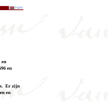
 en
696 en
s. Er zijn
en en