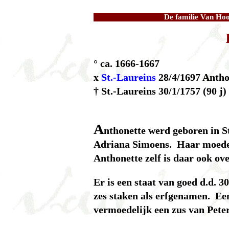
De familie Van Hoo
° ca. 1666-1667
x
St.-Laureins
28/4/1697 Antho
† St.-Laureins 30/1/1757 (90 j)
A
nthonette werd geboren in S
Adriana Simoens. Haar moeder
Anthonette zelf is daar ook ov
Er is een staat van goed d.d. 
zes staken als erfgenamen. Ee
vermoedelijk een zus van Peter