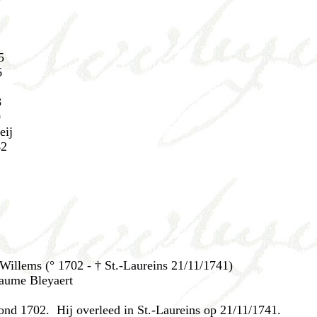
5
6
8
0
eij
42
 Willems (° 1702 - † St.-Laureins 21/11/1741)
laume Bleyaert
ond 1702. Hij overleed in St.-Laureins op 21/11/1741.