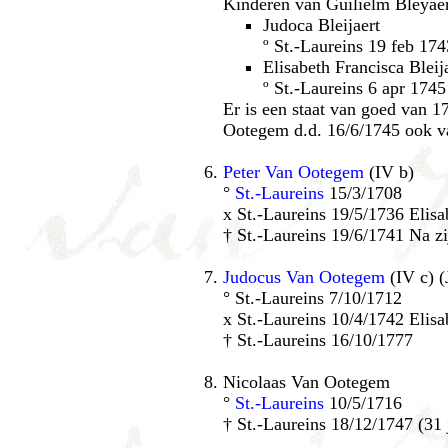
Kinderen van Guilielm Bleyaer
Judoca Bleijaert
º St.-Laureins 19 feb 174
Elisabeth Francisca Bleij
º St.-Laureins 6 apr 1745
Er is een staat van goed van 1
Ootegem d.d. 16/6/1745 ook v
Peter Van Ootegem
(IV b)
°
St.-Laureins
15/3/1708
x St.-Laureins 19/5/1736 Elisa
† St.-Laureins 19/6/1741 Na zi
Judocus Van Ootegem
(IV c) (
° St.-Laureins 7/10/1712
x St.-Laureins 10/4/1742 Elisa
† St.-Laureins 16/10/1777
Nicolaas Van Ootegem
°
St.-Laureins
10/5/1716
† St.-Laureins 18/12/1747 (31 