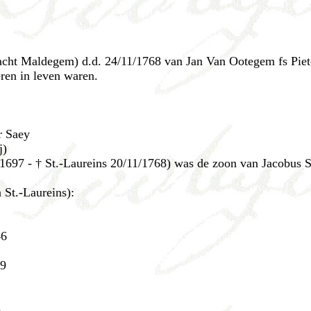
acht Maldegem) d.d. 24/11/1768 van Jan Van Ootegem fs Piet
eren in leven waren.
r Saey
j)
2/1697 - † St.-Laureins 20/11/1768) was de zoon van Jacobus S
 St.-Laureins):
46
29
3