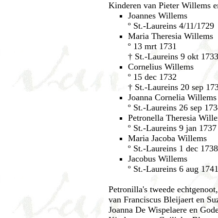
Kinderen van Pieter Willems e
Joannes Willems
º St.-Laureins 4/11/1729
Maria Theresia Willems
º 13 mrt 1731
† St.-Laureins 9 okt 173
Cornelius Willems
º 15 dec 1732
† St.-Laureins 20 sep 17
Joanna Cornelia Willems
º St.-Laureins 26 sep 17
Petronella Theresia Will
º St.-Laureins 9 jan 1737
Maria Jacoba Willems
º St.-Laureins 1 dec 1738
Jacobus Willems
º St.-Laureins 6 aug 174
Petronilla's tweede echtgenoot
van Franciscus Bleijaert en 
Joanna De Wispelaere en Godel