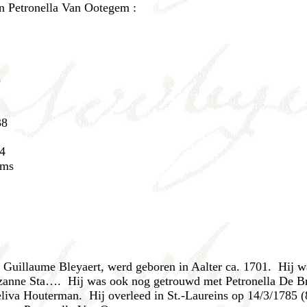
n Petronella Van Ootegem :
3
38
34
ems
1
, Guillaume Bleyaert, werd geboren in Aalter ca. 1701. Hij 
Suzanne Sta…. Hij was ook nog getrouwd met Petronella De B
iva Houterman. Hij overleed in St.-Laureins op 14/3/1785 (