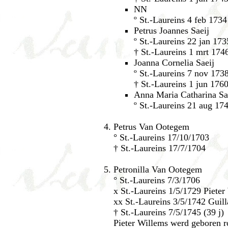
NN
º St.-Laureins 4 feb 1734
Petrus Joannes Saeij
º St.-Laureins 22 jan 173
† St.-Laureins 1 mrt 174
Joanna Cornelia Saeij
º St.-Laureins 7 nov 173
† St.-Laureins 1 jun 176
Anna Maria Catharina Sa
º St.-Laureins 21 aug 17
Petrus Van Ootegem
° St.-Laureins 17/10/1703
† St.-Laureins 17/7/1704
Petronilla Van Ootegem
° St.-Laureins 7/3/1706
x St.-Laureins 1/5/1729 Pieter
xx St.-Laureins 3/5/1742 Guil
† St.-Laureins 7/5/1745 (39 j)
Pieter Willems werd geboren r