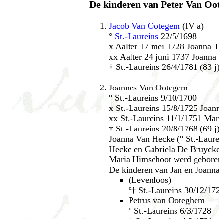
De kinderen van Peter Van Oo
Jacob Van Ootegem
(IV a)
°
St.-Laureins
22/5/1698
x Aalter 17 mei 1728 Joanna T
xx Aalter 24 juni 1737 Joanna
† St.-Laureins 26/4/1781 (83 j
Joannes Van Ootegem
° St.-Laureins 9/10/1700
x St.-Laureins 15/8/1725 Joa
xx St.-Laureins 11/1/1751 Ma
† St.-Laureins 20/8/1768 (69 j
Joanna Van Hecke (° St.-Laure
Hecke en Gabriela De Bruycke
Maria Himschoot werd geboren 
De kinderen van Jan en Joann
(Levenloos)
º† St.-Laureins 30/12/17
Petrus van Ooteghem
º St.-Laureins 6/3/1728