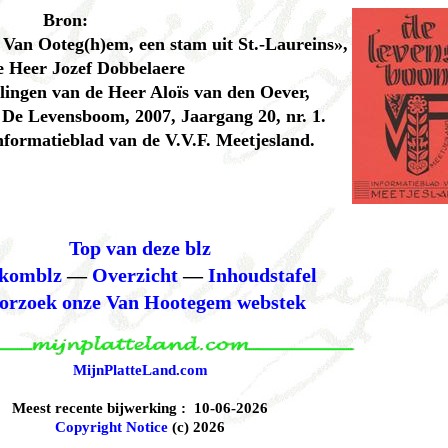
Bron:
 Van Ooteg(h)em, een stam uit St.-Laureins»,
e Heer Jozef Dobbelaere
lingen van de Heer Aloïs van den Oever,
n De Levensboom, 2007, Jaargang 20, nr. 1.
informatieblad van de V.V.F. Meetjesland.
Top van deze blz
komblz
—
Overzicht
—
Inhoudstafel
orzoek onze Van Hootegem webstek
MijnPlatteLand.com
Meest recente bijwerking : 10-06-2026
Copyright Notice
(c) 2026