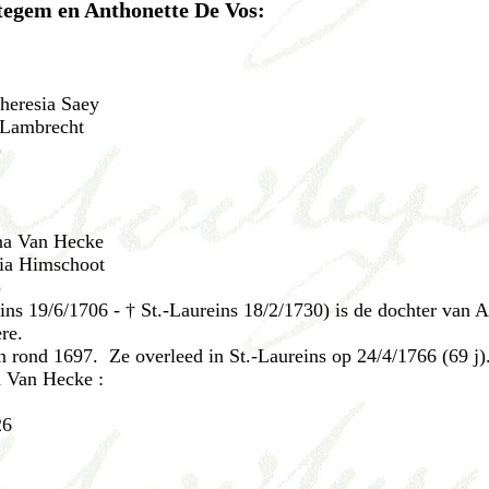
tegem en Anthonette De Vos:
heresia Saey
 Lambrecht
)
nna Van Hecke
ria Himschoot
)
ins 19/6/1706 - † St.-Laureins 18/2/1730) is de dochter van 
re.
rond 1697. Ze overleed in St.-Laureins op 24/4/1766 (69 j)
a Van Hecke :
26