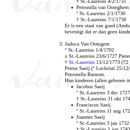
† St.-Laureins 4/2/1731
Petronilla van Ooteghem
º St.-Laureins 2/1/1730
† St.-Laureins 7/1/1730
Er is een staat van goed (Amb
bevestigt dat er dan geen kind
Judoca Van Ootegem
° St.-Laureins 1/4/1702
x St.-Laureins 23/6/1727 Piete
†
St.-Laureins
13/12/1773 (72 
Petrus Saeij (º Lochristi 25/1
Petronella Ramont.
Hun kinderen (allen geboren in
Jacobus Saeij
º St.-Laureins 3 dec 1727
† St.-Laureins 31 okt 17
Franciscus Saeij
º St.-Laureins 11 aug 17
Joannes Saeij
º St.-Laureins 3 jan 1732
† St.-Laureins 1 jun 174