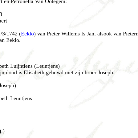
t en Petronella Van Ootegem:
3
aert
7/3/1742 (
Eeklo
) van Pieter Willems fs Jan, alsook van Pieter
an Eeklo.
beth Luijntiens (Leuntjens)
jn dood is Elisabeth gehuwd met zijn broer Joseph.
Joseph)
beth Leuntjens
j.)