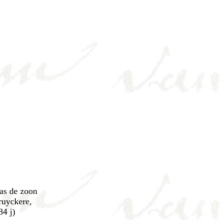
was de zoon
ruyckere,
84 j)