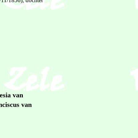
/11/1856), dochter
esia van
nciscus van