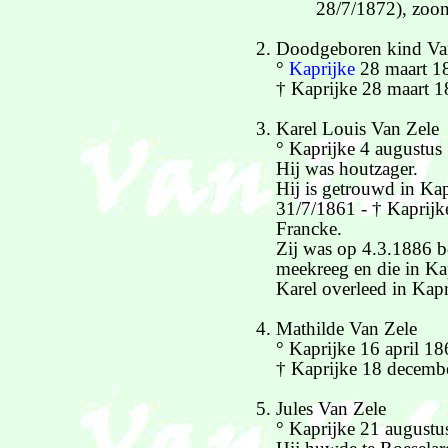
28/7/1872), zoo
Doodgeboren kind Va
°
Kaprijke
28 maart 1
† Kaprijke 28 maart 1
Karel Louis Van Zele
° Kaprijke 4 augustus
Hij was houtzager.
Hij is getrouwd in K
31/7/1861 - † Kaprijk
Francke.
Zij was op 4.3.1886 b
meekreeg en die in Ka
Karel overleed in Kap
Mathilde Van Zele
° Kaprijke 16 april 1
† Kaprijke 18 decemb
Jules Van Zele
° Kaprijke 21 august