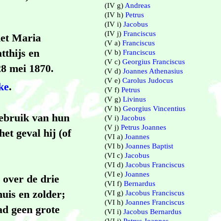
(IV g)
Andreas
(IV h)
Petrus
(IV i)
Jacobus
(IV j)
Franciscus
met Maria
(V a)
Franciscus
tthijs en
(V b)
Franciscus
(V c)
Georgius Franciscus
28 mei 1870.
(V d)
Joannes Athenasius
(V e)
Carolus Judocus
ke
.
(V f)
Petrus
(V g)
Livinus
(V h)
Georgius Vincentius
gebruik van hun
(V i)
Jacobus
(V j)
Petrus Joannes
et geval hij (of
(VI a)
Joannes
(VI b)
Joannes Baptist
(VI c)
Jacobus
(VI d)
Jacobus Franciscus
(VI e)
Joannes
 over de drie
(VI f)
Bernardus
uis en zolder;
(VI g)
Jacobus Franciscus
(VI h)
Joannes Franciscus
ad geen grote
(VI i)
Jacobus Bernardus