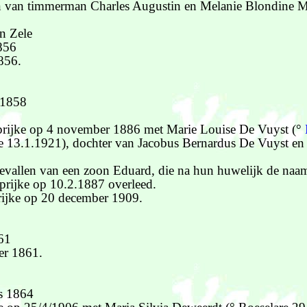
n van timmerman Charles Augustin en Melanie Blondine 
n Zele
856
856.
 1858
aprijke op 4 november 1886 met Marie Louise De Vuyst (°
e 13.1.1921), dochter van Jacobus Bernardus De Vuyst en
evallen van een zoon Eduard, die na hun huwelijk de naa
prijke op 10.2.1887 overleed.
rijke op 20 december 1909.
861
er 1861.
us 1864