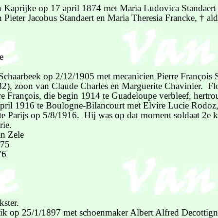
n Kaprijke op 17 april 1874 met Maria Ludovica Standaert 
 Pieter Jacobus Standaert en Maria Theresia Francke, † al
e
4
 Schaarbeek op 2/12/1905 met mecanicien Pierre François S
82), zoon van Claude Charles en Marguerite Chavinier. Fl
rre François, die begin 1914 te Guadeloupe verbleef, hertr
april 1916 te Boulogne-Bilancourt met Elvire Lucie Rodoz
e Parijs op 5/8/1916. Hij was op dat moment soldaat 2e k
rie.
an Zele
875
76
7
8
kster.
k op 25/1/1897 met schoenmaker Albert Alfred Decottign