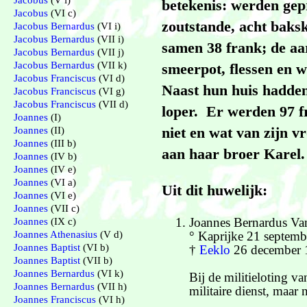
Jacobus
(V i)
betekenis: werden gep
Jacobus
(VI c)
zoutstande, acht baksk
Jacobus Bernardus
(VI i)
Jacobus Bernardus
(VII i)
samen 38 frank; de aa
Jacobus Bernardus
(VII j)
Jacobus Bernardus
(VII k)
smeerpot, flessen en 
Jacobus Franciscus
(VI d)
Naast hun huis hadden
Jacobus Franciscus
(VI g)
Jacobus Franciscus
(VII d)
loper. Er werden 97 
Joannes
(I)
niet en wat van zijn 
Joannes
(II)
Joannes
(III b)
aan haar broer Karel.
Joannes
(IV b)
Joannes
(IV e)
Joannes
(VI a)
Uit dit huwelijk:
Joannes
(VI e)
Joannes
(VII c)
Joannes Bernardus Va
Joannes
(IX c)
° Kaprijke 21 septemb
Joannes Athenasius
(V d)
Joannes Baptist
(VI b)
†
Eeklo
26 december 
Joannes Baptist
(VII b)
Joannes Bernardus
(VI k)
Bij de militieloting 
Joannes Bernardus
(VII h)
militaire dienst, maa
Joannes Franciscus
(VI h)