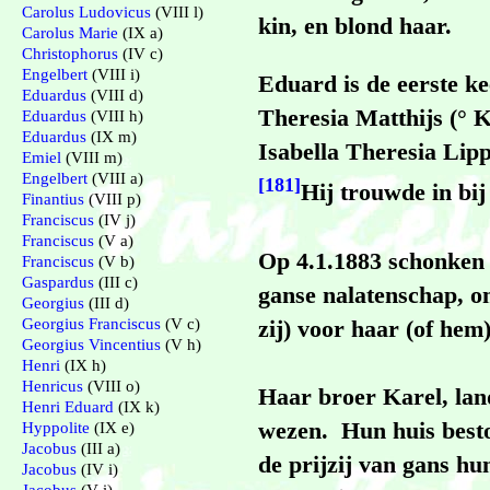
Carolus Ludovicus
(VIII l)
kin, en blond haar.
Carolus Marie
(IX a)
Christophorus
(IV c)
Engelbert
(VIII i)
Eduard is de eerste k
Eduardus
(VIII d)
Theresia Matthijs (° 
Eduardus
(VIII h)
Eduardus
(IX m)
Isabella Theresia Lipp
Emiel
(VIII m)
Engelbert
(VIII a)
[181]
Hij trouwde in bij
Finantius
(VIII p)
Franciscus
(IV j)
Franciscus
(V a)
Op 4.1.1883 schonken 
Franciscus
(V b)
Gaspardus
(III c)
ganse nalatenschap, om
Georgius
(III d)
zij) voor haar (of hem
Georgius Franciscus
(V c)
Georgius Vincentius
(V h)
Henri
(IX h)
Henricus
(VIII o)
Haar broer Karel, lan
Henri Eduard
(IX k)
wezen. Hun huis beston
Hyppolite
(IX e)
Jacobus
(III a)
de prijzij van gans h
Jacobus
(IV i)