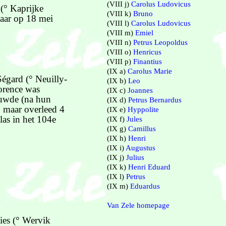
(VIII j)
Carolus Ludovicus
(° Kaprijke
(VIII k)
Bruno
daar op 18 mei
(VIII l)
Carolus Ludovicus
(VIII m)
Emiel
(VIII n)
Petrus Leopoldus
(VIII o)
Henricus
(VIII p)
Finantius
(IX a)
Carolus Marie
égard (° Neuilly-
(IX b)
Leo
orence was
(IX c)
Joannes
ouwde (na hun
(IX d)
Petrus Bernardus
, maar overleed 4
(IX e)
Hyppolite
las in het 104e
(IX f)
Jules
(IX g)
Camillus
(IX h)
Henri
(IX i)
Augustus
(IX j)
Julius
(IX k)
Henri Eduard
(IX l)
Petrus
(IX m)
Eduardus
Van Zele homepage
ies (° Wervik