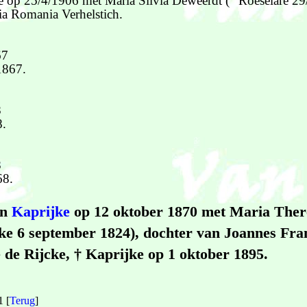
e op 25/4/1906 met Maria Silvia Deweerdt (° Roeselare 29
ia Romania Verhelstich.
67
1867.
8
8.
8
68.
in
Kaprijke
op 12 oktober 1870 met Maria Ther
e 6 september 1824), dochter van Joannes Fra
 de Rijcke, † Kaprijke op 1 oktober 1895.
 [
Terug
]