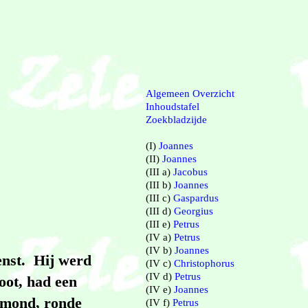
Algemeen Overzicht
Inhoudstafel
Zoekbladzijde
(I)
Joannes
(II)
Joannes
(III a)
Jacobus
(III b)
Joannes
(III c)
Gaspardus
(III d)
Georgius
(III e)
Petrus
(IV a)
Petrus
(IV b)
Joannes
ienst. Hij werd
(IV c)
Christophorus
(IV d)
Petrus
oot, had een
(IV e)
Joannes
e mond, ronde
(IV f)
Petrus