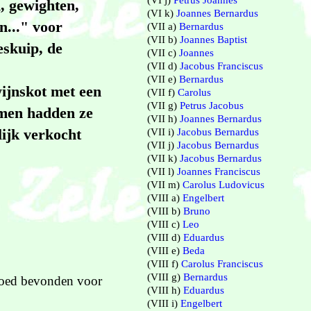
(VI j)
Petrus Joannes
, gewighten,
(VI k)
Joannes Bernardus
n..." voor
(VII a)
Bernardus
(VII b)
Joannes Baptist
eskuip, de
(VII c)
Joannes
(VII d)
Jacobus Franciscus
(VII e)
Bernardus
wijnskot met een
(VII f)
Carolus
(VII g)
Petrus Jacobus
mmen hadden ze
(VII h)
Joannes Bernardus
lijk verkocht
(VII i)
Jacobus Bernardus
(VII j)
Jacobus Bernardus
(VII k)
Jacobus Bernardus
(VII l)
Joannes Franciscus
(VII m)
Carolus Ludovicus
(VIII a)
Engelbert
(VIII b)
Bruno
(VIII c)
Leo
(VIII d)
Eduardus
(VIII e)
Beda
(VIII f)
Carolus Franciscus
(VIII g)
Bernardus
 goed bevonden voor
(VIII h)
Eduardus
.
(VIII i)
Engelbert