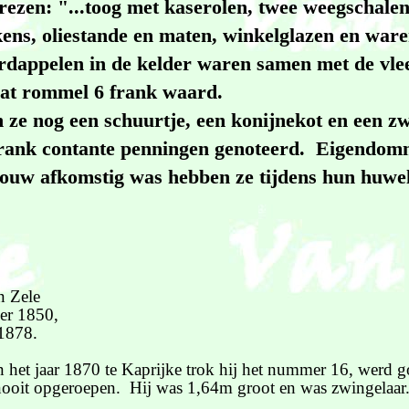
rezen: "...toog met kaserolen, twee weegschalen
ens, oliestande en maten, winkelglazen en ware
rdappelen in de kelder waren samen met de vle
wat rommel 6 frank waard.
 ze nog een schuurtje, een konijnekot en een z
frank contante penningen genoteerd. Eigendo
vrouw afkomstig was hebben ze tijdens hun huwe
n Zele
er 1850,
1878.
van het jaar 1870 te Kaprijke trok hij het nummer 16, werd
r nooit opgeroepen. Hij was 1,64m groot en was zwingelaar