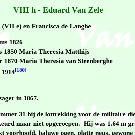
VIII h - Eduard Van Zele
e
(VII e) en Francisca de Langhe
tus 1826
s 1850 Maria Theresia Matthijs
er 1870 Maria Theresia van Steenberghe
[180]
 1914
zager in 1867.
ummer 31 bij de lottrekking voor de militaire d
keurd maar niet opgeroepen. Hij was 1,64 m gr
kt voorhoofd, baluwe ogen, platte neus, gewon