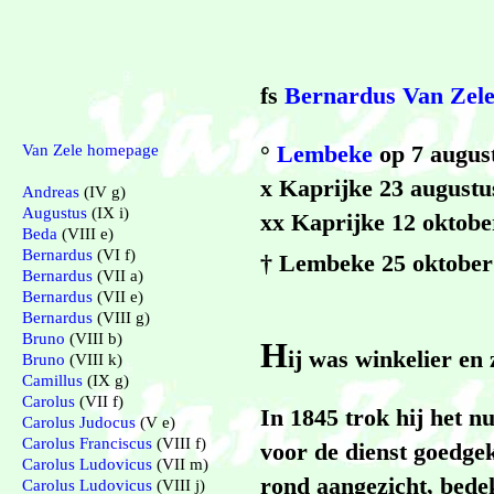
fs
Bernardus Van Zel
°
Lembeke
op 7 augus
Van Zele homepage
x Kaprijke 23 augustu
Andreas
(IV g)
Augustus
(IX i)
xx Kaprijke 12 oktob
Beda
(VIII e)
Bernardus
(VI f)
† Lembeke 25 oktober
Bernardus
(VII a)
Bernardus
(VII e)
Bernardus
(VIII g)
Bruno
(VIII b)
H
ij was winkelier en 
Bruno
(VIII k)
Camillus
(IX g)
Carolus
(VII f)
In 1845 trok hij het n
Carolus Judocus
(V e)
Carolus Franciscus
(VIII f)
voor de dienst goedge
Carolus Ludovicus
(VII m)
rond aangezicht, bede
Carolus Ludovicus
(VIII j)