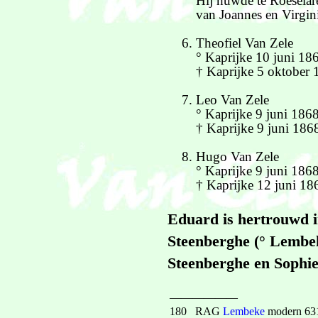
Hij huwde te Roeselar
van Joannes en Virgin
Theofiel Van Zele
° Kaprijke 10 juni 18
† Kaprijke 5 oktober 
Leo Van Zele
° Kaprijke 9 juni 186
† Kaprijke 9 juni 186
Hugo Van Zele
° Kaprijke 9 juni 186
† Kaprijke 12 juni 18
Eduard is hertrouwd 
Steenberghe (° Lembek
Steenberghe en Sophie
——————
180
RAG
Lembeke
modern 631