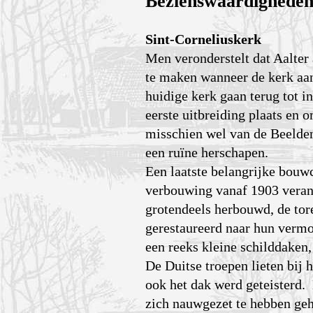
Bezienswaardighede
Sint-Corneliuskerk
Men veronderstelt dat Aalter a
te maken wanneer de kerk aan
huidige kerk gaan terug tot 
eerste uitbreiding plaats en
misschien wel van de Beelden
een ruïne herschapen.
Een laatste belangrijke bouw
verbouwing vanaf 1903 verand
grotendeels herbouwd, de tore
gerestaureerd naar hun vermo
een reeks kleine schilddaken,
De Duitse troepen lieten bij 
ook het dak werd geteisterd.
zich nauwgezet te hebben geh