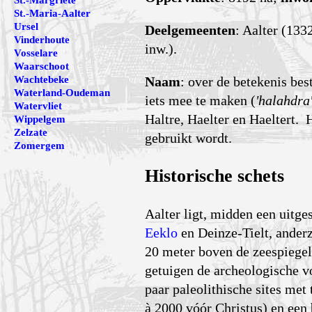
St.-Margriete
St.-Maria-Aalter
Ursel
Deelgemeenten
: Aalter (133
Vinderhoute
inw.).
Vosselare
Waarschoot
Naam
: over de betekenis be
Wachtebeke
Waterland-Oudeman
iets mee te maken (
'halahdra
Watervliet
Haltre, Haelter en Haeltert. 
Wippelgem
Zelzate
gebruikt wordt.
Zomergem
Historische schets
Aalter ligt, midden een uitge
Eeklo
en Deinze-Tielt, anderz
20 meter boven de zeespiegel
getuigen de archeologische v
paar paleo­lithische sites met
à 2000 vóór Christus) en een