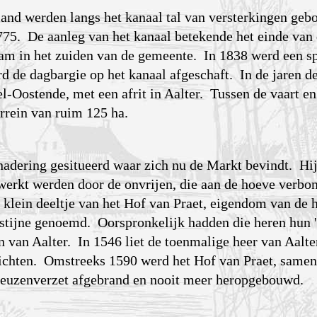
land werden langs het kanaal tal van versterkingen ge
1775. De aanleg van het kanaal betekende het einde van
am in het zuiden van de gemeente. In 1838 werd een sp
d de dagbargie op het kanaal afgeschaft. In de jaren der
l-Oostende, met een afrit in Aalter. Tussen de vaart e
rrein van ruim 125 ha.
enadering gesitueerd waar zich nu de Markt bevindt. Hi
werkt werden door de onvrijen, die aan de hoeve verb
klein deeltje van het Hof van Praet, eigendom van de 
stijne genoemd. Oorspronkelijk hadden die heren hun '
n van Aalter. In 1546 liet de toenmalige heer van Aalte
oprichten. Omstreeks 1590 werd het Hof van Praet, same
t geuzenverzet afgebrand en nooit meer heropgebouwd.