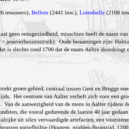
26 inwoners),
Bellem
(2441 inw.),
Lotenhulle
(2108 inw
staat geen eensgezindheid; misschien heeft de naam van 
'
= jeneverbessenstruik). Oude benamingen zijn: Haltra,
Het is slechts rond 1700 dat de naam Aeltre doordringt 
strekt groen gebied, centraal tussen Gent en Brugge ene
ijds. Het centrum van Aalter verheft zich voor een gro
. Van de aanwezigheid van de mens in Aalter tijdens de
ondsten, die vooral gedurende de laatste 40 jaar gedaa
 talrijke uit silex vervaardigde artefacten, een vuurstene
 bronzen votiefbijltje (Houtem, midden-Bronstijd, 1200