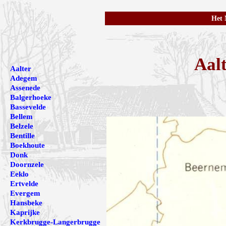
Het 
Aalt
Aalter
Adegem
Assenede
Balgerhoeke
Bassevelde
Bellem
Belzele
Bentille
Boekhoute
Donk
Doornzele
Eeklo
Ertvelde
Evergem
Hansbeke
Kaprijke
Kerkbrugge-Langerbrugge