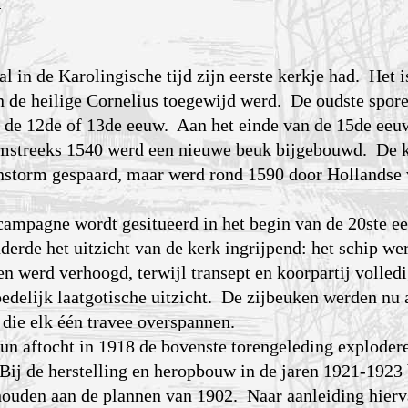
n
l in de Karolingische tijd zijn eerste kerkje had. Het is
 de heilige Cornelius toegewijd werd. De oudste spor
in de 12de of 13de eeuw. Aan het einde van de 15de ee
 omstreeks 1540 werd een nieuwe beuk bijgebouwd. De k
storm gespaard, maar werd rond 1590 door Hollandse v
campagne wordt gesitueerd in het begin van de 20ste 
erde het uitzicht van de kerk ingrijpend: het schip we
n werd verhoogd, terwijl transept en koorpartij volled
edelijk laatgotische uitzicht. De zijbeuken werden nu 
 die elk één travee overspannen.
hun aftocht in 1918 de bovenste torengeleding exploder
 Bij de herstelling en heropbouw in de jaren 1921-1923
ouden aan de plannen van 1902. Naar aanleiding hierv