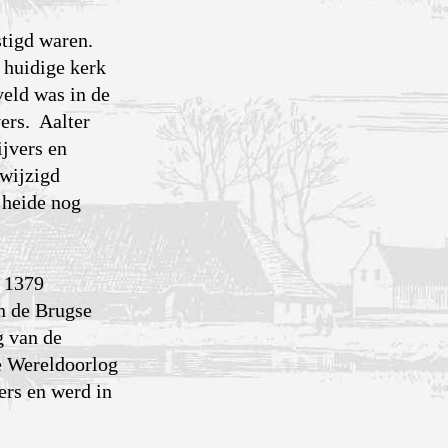
stigd waren.
 huidige kerk
veld was in de
ers. Aalter
ijvers en
ewijzigd
e heide nog
n 1379
n de Brugse
g van de
e Wereldoorlog
ers en werd in