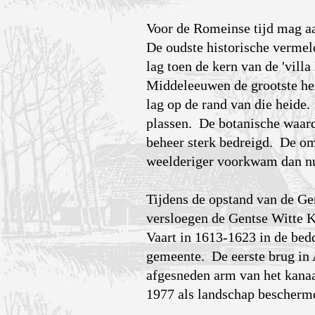
Voor de Romeinse tijd mag a
De oudste historische vermeld
lag toen de kern van de 'vill
Middeleeuwen de grootste hei
lag op de rand van die heide.
plassen. De botanische waard
beheer sterk bedreigd. De omge
weelderiger voorkwam dan n
Tijdens de opstand van de Gen
versloegen de Gentse Witte K
Vaart in 1613-1623 in de bed
gemeente. De eerste brug in
afgesneden arm van het kanaa
1977 als landschap bescherm