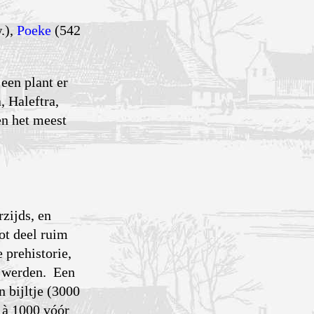
.),
Poeke
(542
een plant er
 Haleftra,
en het meest
rzijds, en
ot deel ruim
 prehistorie,
n werden. Een
n bijltje (3000
 à 1000 vóór