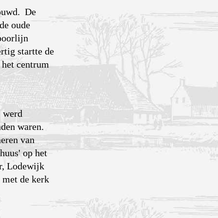
bouwd. De
 de oude
oorlijn
tig startte de
n het centrum
j werd
onden waren.
heren van
huus' op het
r, Lodewijk
n met de kerk