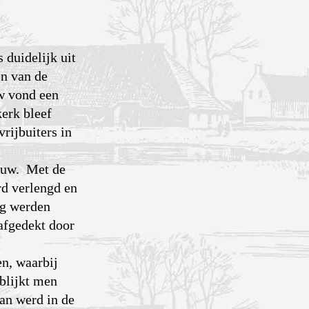
 duidelijk uit
en van de
uw vond een
erk bleef
rijbuiters in
eeuw. Met de
rd verlengd en
ig werden
afgedekt door
en, waarbij
 blijkt men
an werd in de