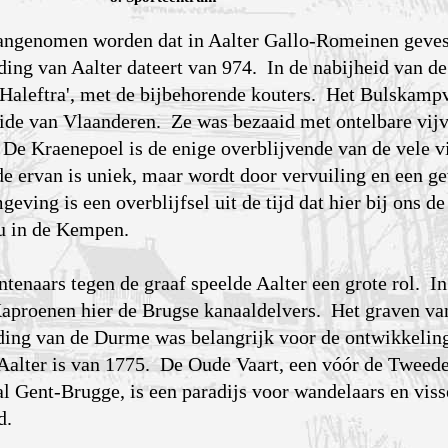
angenomen worden dat in Aalter Gallo-Romeinen geve
ing van Aalter dateert van 974. In de nabijheid van de
a Haleftra', met de bijbehorende kouters. Het Bulskamp
de van Vlaanderen. Ze was bezaaid met ontelbare vijv
 De Kraenepoel is de enige overblijvende van de vele v
e ervan is uniek, maar wordt door vervuiling en een g
ving is een over­blijfsel uit de tijd dat hier bij ons d
u in de Kempen.
tenaars tegen de graaf speelde Aalter een grote rol. I
aproenen hier de Brugse kanaaldelvers. Het graven va
ding van de Durme was belangrijk voor de ontwikkelin
 Aalter is van 1775. De Oude Vaart, een vóór de Tweed
l Gent-Brugge, is een paradijs voor wandelaars en viss
d.