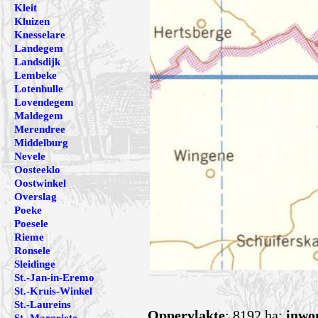
Kleit
Kluizen
Knesselare
Landegem
Landsdijk
Lembeke
Lotenhulle
Lovendegem
Maldegem
Merendree
Middelburg
Nevele
Oosteeklo
Oostwinkel
Overslag
Poeke
Poesele
Rieme
Ronsele
Sleidinge
St.-Jan-in-Eremo
St.-Kruis-Winkel
St.-Laureins
Oppervlakte
: 8192 ha;
inwo