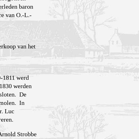
verleden baron
re van O.-L.-
erkoop van het
0-1811 werd
 1830 werden
esloten. De
 molen. In
r. Luc
reren.
Arnold Strobbe