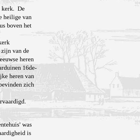
e kerk. De
e heilige van
tus boven het
kerk
 zijn van de
leeuwse heren
 arduinen 16de-
ijke heren van
bevinden zich
rvaar­digd.
ntehuis' was
ardigheid is