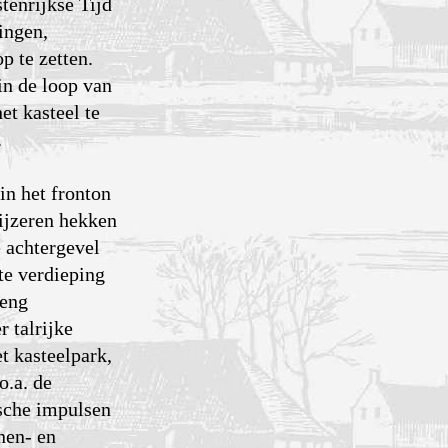
tenrijkse Tijd
ingen,
p te zetten.
in de loop van
et kasteel te
.
in het fronton
ijzeren hekken
 achtergevel
te verdie­ping
reng
 talrijke
t kasteelpark,
o.a. de
ische impulsen
nen- en