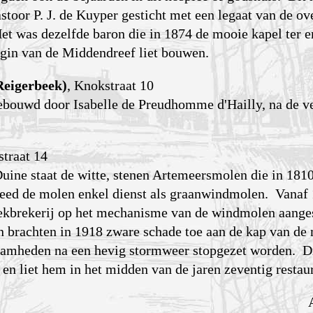
stoor P. J. de Kuyper gesticht met een legaat van de o
t was dezelfde baron die in 1874 de mooie kapel ter e
gin van de Middendreef liet bouwen.
Reigerbeek)
, Knokstraat 10
gebouwd door Isabelle de Preudhomme d'Hailly, na de v
straat 14
uine staat de witte, stenen Artemeersmolen die in 181
eed de molen enkel dienst als graanwindmolen. Vanaf
koekbrekerij op het mechanisme van de windmolen aang
n brachten in 1918 zware schade toe aan de kap van de
mheden na een hevig stormweer stop­gezet worden. D
n liet hem in het midden van de jaren zeventig restau