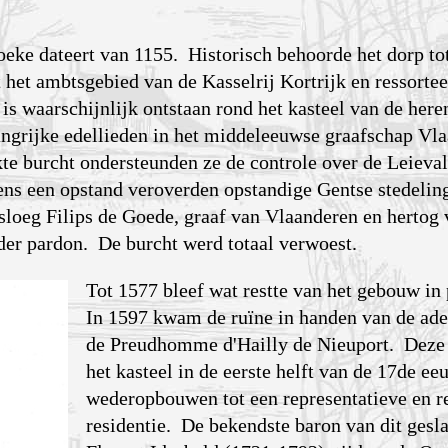
eke dateert van 1155. Historisch behoorde het dorp tot
 het ambtsgebied van de Kasselrij Kortrijk en ressortee
is waarschijnlijk ontstaan rond het kasteel van de here
ngrijke edellieden in het middeleeuwse graafschap Vla
te burcht ondersteunden ze de controle over de Leieval
ns een opstand veroverden opstandige Gentse stedelin
rsloeg Filips de Goede, graaf van Vlaanderen en hertog
der pardon. De burcht werd totaal verwoest.
Tot 1577 bleef wat restte van het gebouw in
In 1597 kwam de ruïne in handen van de adel
de Preudhomme d'Hailly de Nieuport. Deze 
het kasteel in de eerste helft van de 17de ee
wederopbouwen tot een representatieve en r
residentie. De bekendste baron van dit gesla