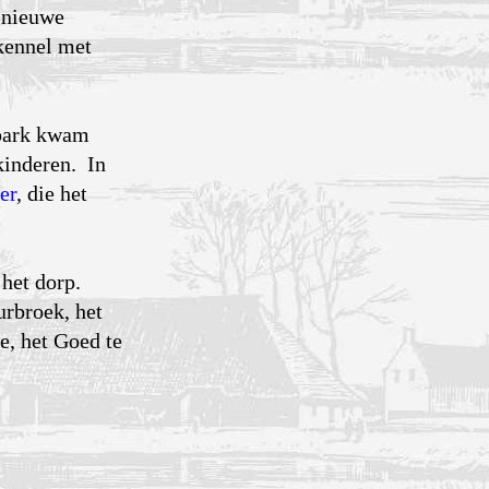
l nieuwe
kennel met
 park kwam
kinderen. In
er
, die het
 het dorp.
urbroek, het
e, het Goed te