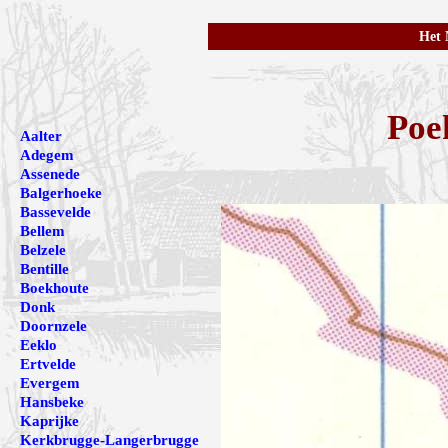
Het 
Poe
Aalter
Adegem
Assenede
Balgerhoeke
Bassevelde
Bellem
Belzele
Bentille
Boekhoute
Donk
Doornzele
Eeklo
Ertvelde
Evergem
Hansbeke
Kaprijke
Kerkbrugge-Langerbrugge