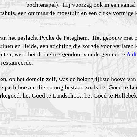
bochtenspel). Hij voorzag ook in een aanta
tshuis, een ommuurde moestuin en een cirkelvormige 
lg van het geslacht Pycke de Peteghem. Het gebouw met
inen en Heide, een stichting die zorgde voor verlaten 
enten, werd het domein eigendom van de ge­meente
Aalt
 restaureerde.
en, op het domein zelf, was de belangrijkste hoeve van
e pachthoeven die nu nog bestaan zoals het Goed te Le
rkegoed, het Goed te Landschoot, het Goed te Hollebek
n