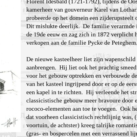
Florent Idesbald (1721-1792), tijdens de Oos
kamerheer van gouverneur Karel van Lothar
probeerde op het domein een zijderupsteelt o
Dit mislukte deerlijk. De familie verarmde 
de 19de eeuw en zag zich in 1872 verplicht h
verkopen aan de familie Pycke de Peteghem
De nieuwe kasteelheer liet zijn wapenschild 
aanbrengen. Hij liet ook het prachtig smeed
voor het gebouw optrekken en verbouwde de
van het kasteel ingrijpend door er op de eers
een kapel in te richten. Hij verleende het st
classicistische gebouw meer bravoure door er
rococo-elementen aan toe te voegen. Ook he
dat voorheen classicistisch rechtlijnig was, (
voortuin, de achtster) kreeg talrijke romant
(gras- en bospercelen met een verrassend lij