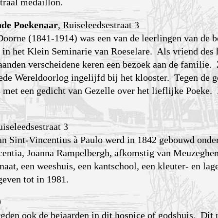
traal medaillon.
nde Poekenaar
, Ruiseleedsestraat 3
Doorne (1841-1914) was een van de leerlingen van de 
 in het Klein Seminarie van Roeselare. Als vriend des 
aanden verscheidene keren een bezoek aan de familie. 
de Wereldoorlog ingelijfd bij het klooster. Tegen de g
et een gedicht van Gezelle over het lieflijke Poeke.
uiseleedsestraat 3
van Sint-Vincentius à Paulo werd in 1842 gebouwd onder
ncentia, Joanna Rampelbergh, afkomstig van Meuze­ghem
naat, een weeshuis, een kantschool, een kleuter- en lag
geven tot in 1981.
9
rgden ook de bejaarden in dit hospice of godshuis. Dit