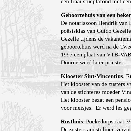
een fraai stucplafond met cen
Geboortehuis van een beke
De notariszoon Hendrik van 
poësisklas van Guido Gezelle
Gezelle tijdens de vakantiem
geboortehuis werd na de Twee
1997 een plaat van VTB-VAB m
Doorne werd later priester.
Klooster Sint-Vincentius
, R
Het klooster van de zusters 
van de stichteres moeder Vi
Het klooster bezat een pensio
voor meisjes. Er werd les ge
Rusthuis
, Poekedorpstraat 3
De zusters apostolinen verzo