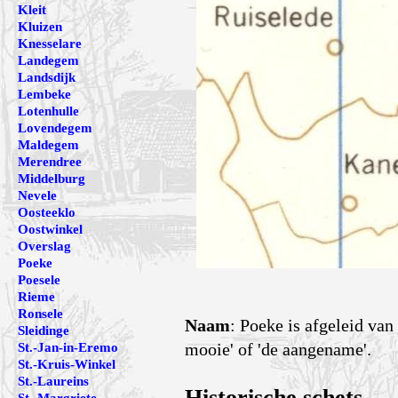
Kleit
Kluizen
Knesselare
Landegem
Landsdijk
Lembeke
Lotenhulle
Lovendegem
Maldegem
Merendree
Middelburg
Nevele
Oosteeklo
Oostwinkel
Overslag
Poeke
Poesele
Rieme
Ronsele
Naam
: Poeke is afgeleid va
Sleidinge
mooie' of 'de aangename'.
St.-Jan-in-Eremo
St.-Kruis-Winkel
St.-Laureins
Historische schets