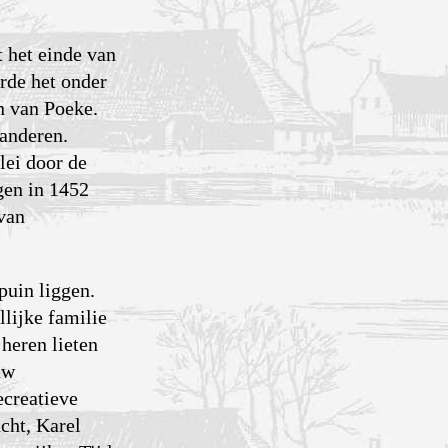
 het einde van
rde het onder
n van Poeke.
an­deren.
lei door de
gen in 1452
 van
 puin liggen.
lijke familie
heren lieten
uw
ecreatieve
cht, Karel