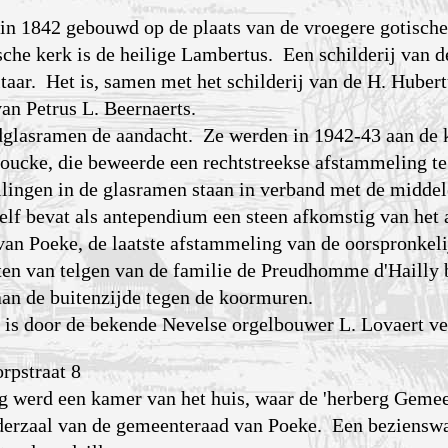
 in 1842 gebouwd op de plaats van de vroegere gotisch
sche kerk is de heilige Lambertus. Een schilderij van d
taar. Het is, samen met het schilderij van de H. Huber
van Petrus L. Beernaerts.
ndglasramen de aandacht. Ze werden in 1942-43 aan de 
oucke, die beweerde een rechtstreekse afstammeling te
lingen in de glasramen staan in verband met de midde
elf bevat als antependium een steen afkomstig van het
 van Poeke, de laatste afstammeling van de oorspronkel
 van telgen van de familie de Preudhomme d'Hailly 
aan de buitenzijde tegen de koormuren.
n is door de bekende Nevelse orgelbouwer L. Lovaert ve
rpstraat 8
 werd een kamer van het huis, waar de 'herberg Gemee
aderzaal van de gemeenteraad van Poeke. Een bezienswa