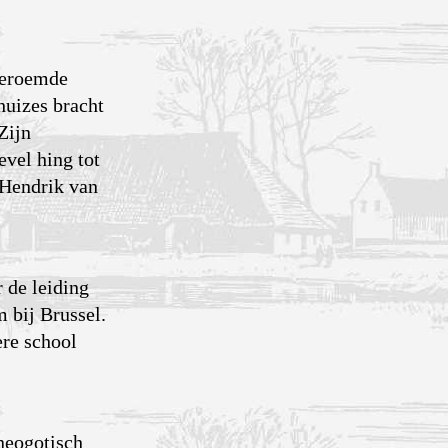
beroemde
huizes bracht
Zijn
evel hing tot
 Hendrik van
 de leiding
 bij Brussel.
ere school
 neogotisch