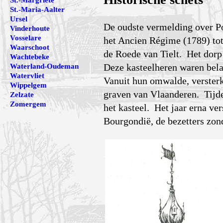
St.-Margriete
St.-Maria-Aalter
Ursel
De oudste vermelding over Po
Vinderhoute
Vosselare
het Ancien Régime (1789) tot
Waarschoot
de Roede van Tielt. Het dorp 
Wachtebeke
Deze kasteelheren waren bela
Waterland-Oudeman
Watervliet
Vanuit hun omwalde, versterk
Wippelgem
graven van Vlaanderen. Tijde
Zelzate
Zomergem
het kasteel. Het jaar erna ve
Bourgondië, de bezetters zon