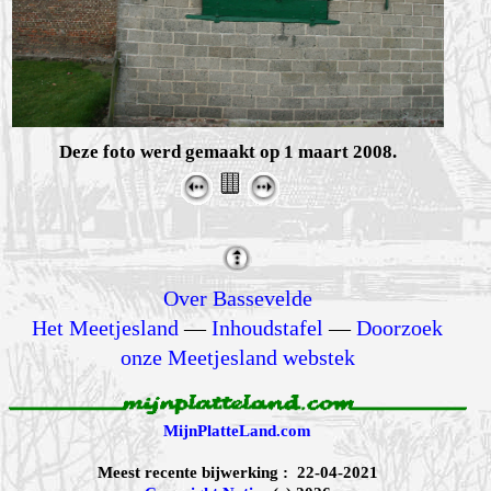
Deze foto werd gemaakt op 1 maart 2008.
Over Bassevelde
Het Meetjesland
—
Inhoudstafel
—
Doorzoek
onze Meetjesland webstek
MijnPlatteLand.com
Meest recente bijwerking : 22-04-2021