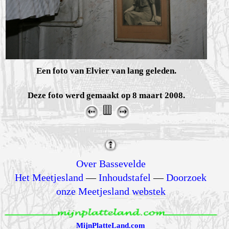
Een foto van Elvier van lang geleden.
Deze foto werd gemaakt op 8 maart 2008.
Over Bassevelde
Het Meetjesland
—
Inhoudstafel
—
Doorzoek
onze Meetjesland webstek
MijnPlatteLand.com