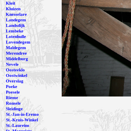
Kleit
Kluizen
Knesselare
Landegem
Landsdijk
Lembeke
Lotenhulle
Lovendegem
Maldegem
Merendree
Middelburg
Nevele
Oosteeklo
Oostwinkel
Overslag
Poeke
Poesele
Rieme
Ronsele
Sleidinge
St.-Jan-in-Eremo
St.-Kruis-Winkel
St.-Laureins