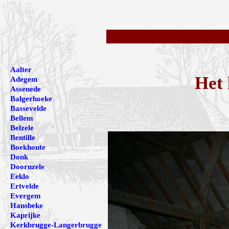
Aalter
Het 
Adegem
Assenede
Balgerhoeke
Bassevelde
Bellem
Belzele
Bentille
Boekhoute
Donk
Doornzele
Eeklo
Ertvelde
Evergem
Hansbeke
Kaprijke
Kerkbrugge-Langerbrugge