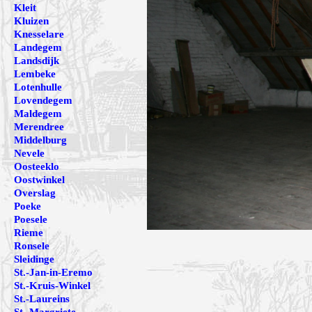
Kleit
Kluizen
Knesselare
Landegem
Landsdijk
Lembeke
Lotenhulle
Lovendegem
Maldegem
Merendree
Middelburg
Nevele
Oosteeklo
Oostwinkel
Overslag
Poeke
Poesele
Rieme
Ronsele
Sleidinge
St.-Jan-in-Eremo
St.-Kruis-Winkel
St.-Laureins