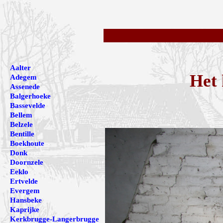
Aalter
Het 
Adegem
Assenede
Balgerhoeke
Bassevelde
Bellem
Belzele
Bentille
Boekhoute
Donk
Doornzele
Eeklo
Ertvelde
Evergem
Hansbeke
Kaprijke
Kerkbrugge-Langerbrugge