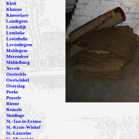
Kleit
Kluizen
Knesselare
Landegem
Landsdijk
Lembeke
Lotenhulle
Lovendegem
Maldegem
Merendree
Middelburg
Nevele
Oosteeklo
Oostwinkel
Overslag
Poeke
Poesele
Rieme
Ronsele
Sleidinge
St.-Jan-in-Eremo
St.-Kruis-Winkel
St.-Laureins