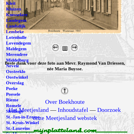
Kleit
Kluizen
Knesselare
Landegem
Landsdijk
Lembeke
Lotenhulle
Lovendegem
Maldegem
Merendree
Middelburg
Beste dank voor deze foto aan Mevr. Raymond Van Driessen,
Nevele
née Maria Buysse.
Oosteeklo
Oostwinkel
Overslag
Poeke
Poesele
Rieme
Over Boekhoute
Ronsele
Het Meetjesland
—
Inhoudstafel
—
Doorzoek
Sleidinge
onze Meetjesland webstek
St.-Jan-in-Eremo
St.-Kruis-Winkel
St.-Laureins