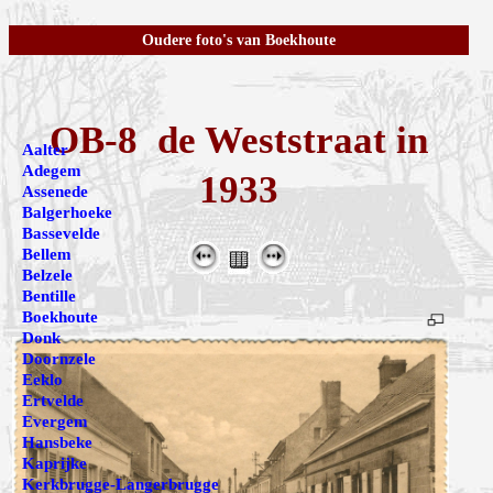
Oudere foto's van Boekhoute
OB-8 de Weststraat in
Aalter
Adegem
1933
Assenede
Balgerhoeke
Bassevelde
Bellem
Belzele
Bentille
Boekhoute
Donk
Doornzele
Eeklo
Ertvelde
Evergem
Hansbeke
Kaprijke
Kerkbrugge-Langerbrugge