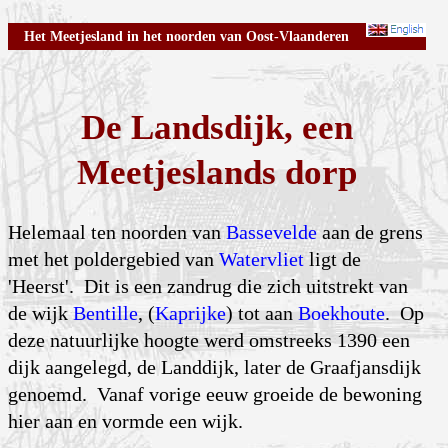
Het Meetjesland in het noorden van Oost-Vlaanderen
De Landsdijk, een
Meetjeslands dorp
Helemaal ten noorden van
Bassevelde
aan de grens
met het poldergebied van
Watervliet
ligt de
'Heerst'. Dit is een zandrug die zich uitstrekt van
de wijk
Bentille
, (
Kaprijke
) tot aan
Boekhoute
. Op
deze natuurlijke hoogte werd omstreeks 1390 een
dijk aangelegd, de Landdijk, later de Graafjansdijk
genoemd. Vanaf vorige eeuw groeide de bewoning
hier aan en vormde een wijk.