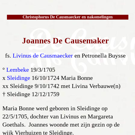
Christophorus De Causmaecker en nakomelingen
Joannes De Causemaker
fs.
Livinus de Causmaecker
en Petronella Buysse
°
Lembeke
19/3/1705
x
Sleidinge
16/10/1724 Maria Bonne
xx Sleidinge 9/10/1742 met Livina Verbauwe(n)
† Sleidinge 12/12/1759
Maria Bonne werd geboren in Sleidinge op
22/5/1705, dochter van Livinus en Margareta
Goethals. Joannes woonde met zijn gezin op de
wijk Vierhuizen te Sleidinge.