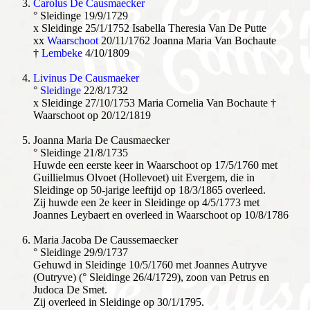
Carolus De Causmaecker
° Sleidinge 19/9/1729
x Sleidinge 25/1/1752 Isabella Theresia Van De Putte
xx
Waarschoot
20/11/1762 Joanna Maria Van Bochaute
†
Lembeke
4/10/1809
Livinus De Causmaeker
°
Sleidinge
22/8/1732
x Sleidinge 27/10/1753 Maria Cornelia Van Bochaute †
Waarschoot op 20/12/1819
Joanna Maria De Causmaecker
° Sleidinge 21/8/1735
Huwde een eerste keer in Waarschoot op 17/5/1760 met
Guillielmus Olvoet (Hollevoet) uit Evergem, die in
Sleidinge op 50-jarige leeftijd op 18/3/1865 overleed.
Zij huwde een 2e keer in Sleidinge op 4/5/1773 met
Joannes Leybaert en overleed in Waarschoot op 10/8/1786
Maria Jacoba De Caussemaecker
° Sleidinge 29/9/1737
Gehuwd in Sleidinge 10/5/1760 met Joannes Autryve
(Outryve) (° Sleidinge 26/4/1729), zoon van Petrus en
Judoca De Smet.
Zij overleed in Sleidinge op 30/1/1795.