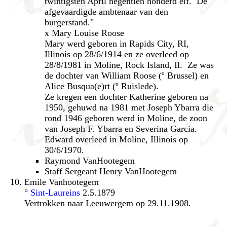
twintigsten April negentien honderd elf. De
afgevaardigde ambtenaar van den
burgerstand."
x Mary Louise Roose
Mary werd geboren in Rapids City, RI,
Illinois op 28/6/1914 en ze overleed op
28/8/1981 in Moline, Rock Island, Il. Ze was
de dochter van William Roose (º Brussel) en
Alice Busqua(e)rt (º Ruislede).
Ze kregen een dochter Katherine geboren na
1950, gehuwd na 1981 met Joseph Ybarra die
rond 1946 geboren werd in Moline, de zoon
van Joseph F. Ybarra en Severina Garcia.
Edward overleed in Moline, Illinois op
30/6/1970.
Raymond VanHootegem
Staff Sergeant Henry VanHootegem
Emile Vanhootegem
°
Sint-Laureins
2.5.1879
Vertrokken naar Leeuwergem op 29.11.1908.