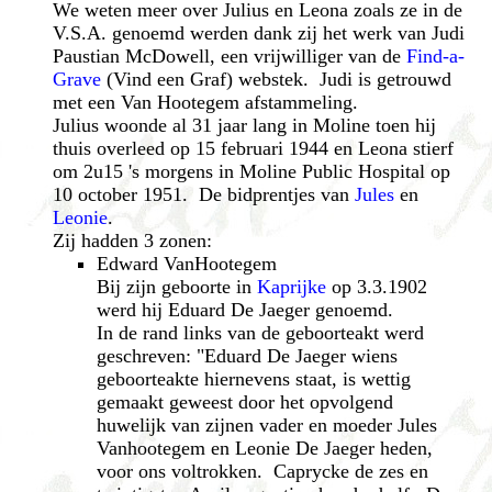
We weten meer over Julius en Leona zoals ze in de
V.S.A. genoemd werden dank zij het werk van Judi
Paustian McDowell, een vrijwilliger van de
Find-a-
Grave
(Vind een Graf) webstek. Judi is getrouwd
met een Van Hootegem afstammeling.
Julius woonde al 31 jaar lang in Moline toen hij
thuis overleed op 15 februari 1944 en Leona stierf
om 2u15 's morgens in Moline Public Hospital op
10 october 1951. De bidprentjes van
Jules
en
Leonie
.
Zij hadden 3 zonen:
Edward VanHootegem
Bij zijn geboorte in
Kaprijke
op 3.3.1902
werd hij Eduard De Jaeger genoemd.
In de rand links van de geboorteakt werd
geschreven: "Eduard De Jaeger wiens
geboorteakte hiernevens staat, is wettig
gemaakt geweest door het opvolgend
huwelijk van zijnen vader en moeder Jules
Vanhootegem en Leonie De Jaeger heden,
voor ons voltrokken. Caprycke de zes en