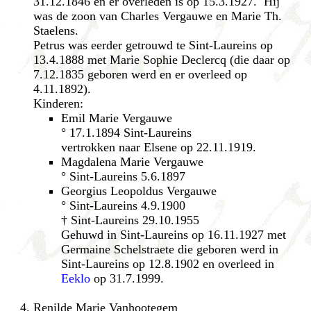
31.12.1846 en er overleden is op 15.3.1927. Hij
was de zoon van Charles Vergauwe en Marie Th.
Staelens.
Petrus was eerder getrouwd te Sint-Laureins op
13.4.1888 met Marie Sophie Declercq (die daar op
7.12.1835 geboren werd en er overleed op
4.11.1892).
Kinderen:
Emil Marie Vergauwe
° 17.1.1894 Sint-Laureins
vertrokken naar Elsene op 22.11.1919.
Magdalena Marie Vergauwe
° Sint-Laureins 5.6.1897
Georgius Leopoldus Vergauwe
° Sint-Laureins 4.9.1900
† Sint-Laureins 29.10.1955
Gehuwd in Sint-Laureins op 16.11.1927 met
Germaine Schelstraete die geboren werd in
Sint-Laureins op 12.8.1902 en overleed in
Eeklo
op 31.7.1999.
Renilde Marie Vanhootegem