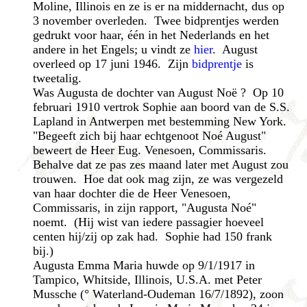
Moline, Illinois en ze is er na middernacht, dus op
3 november overleden. Twee bidprentjes werden
gedrukt voor haar, één in het Nederlands en het
andere in het Engels; u vindt ze
hier
. August
overleed op 17 juni 1946. Zijn
bidprentje
is
tweetalig.
Was Augusta de dochter van August Noë ? Op 10
februari 1910 vertrok Sophie aan boord van de S.S.
Lapland in Antwerpen met bestemming New York.
"Begeeft zich bij haar echtgenoot Noé August"
beweert de Heer Eug. Venesoen, Commissaris.
Behalve dat ze pas zes maand later met August zou
trouwen. Hoe dat ook mag zijn, ze was vergezeld
van haar dochter die de Heer Venesoen,
Commissaris, in zijn rapport, "Augusta Noé"
noemt. (Hij wist van iedere passagier hoeveel
centen hij/zij op zak had. Sophie had 150 frank
bij.)
Augusta Emma Maria huwde op 9/1/1917 in
Tampico, Whitside, Illinois, U.S.A. met Peter
Mussche (° Waterland-Oudeman 16/7/1892), zoon