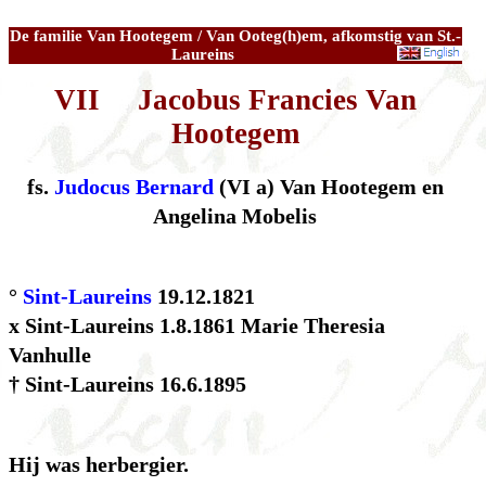
De familie Van Hootegem / Van Ooteg(h)em, afkomstig van St.-
Laureins
VII Jacobus Francies Van
Hootegem
fs.
Judocus Bernard
(VI a) Van Hootegem en
Angelina Mobelis
°
Sint-Laureins
19.12.1821
x Sint-Laureins 1.8.1861 Marie Theresia
Vanhulle
† Sint-Laureins 16.6.1895
Hij was herbergier.