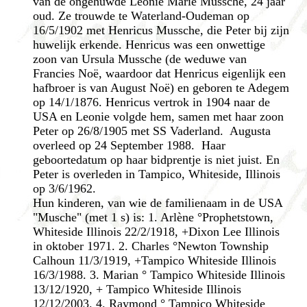
van de ongehuwde Leonie Marie Mussche, 24 jaar
oud. Ze trouwde te Waterland-Oudeman op
16/5/1902 met Henricus Mussche, die Peter bij zijn
huwelijk erkende. Henricus was een onwettige
zoon van Ursula Mussche (de weduwe van
Francies Noë, waardoor dat Henricus eigenlijk een
hafbroer is van August Noë) en geboren te Adegem
op 14/1/1876. Henricus vertrok in 1904 naar de
USA en Leonie volgde hem, samen met haar zoon
Peter op 26/8/1905 met SS Vaderland. Augusta
overleed op 24 September 1988. Haar
geboortedatum op haar bidprentje is niet juist. En
Peter is overleden in Tampico, Whiteside, Illinois
op 3/6/1962.
Hun kinderen, van wie de familienaam in de USA
"Musche" (met 1 s) is: 1. Arlène °Prophetstown,
Whiteside Illinois 22/2/1918, +Dixon Lee Illinois
in oktober 1971. 2. Charles °Newton Township
Calhoun 11/3/1919, +Tampico Whiteside Illinois
16/3/1988. 3. Marian ° Tampico Whiteside Illinois
13/12/1920, + Tampico Whiteside Illinois
12/12/2003. 4. Raymond ° Tampico Whiteside