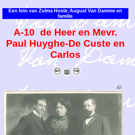
Een foto van Zulma Hoste, August Van Damme en
familie
A-10 de Heer en Mevr.
Paul Huyghe-De Custe en
Carlos