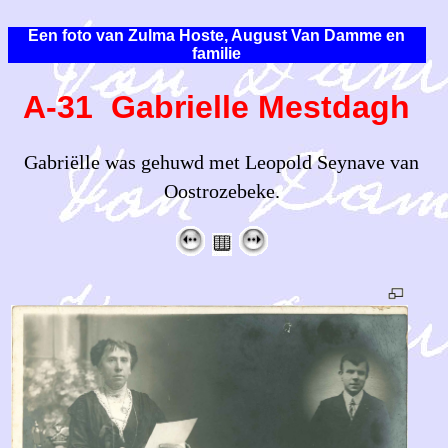
Een foto van Zulma Hoste, August Van Damme en
familie
A-31 Gabrielle Mestdagh
Gabriëlle was gehuwd met Leopold Seynave van
Oostrozebeke.