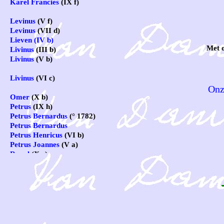
Karel Francies
(IX f)
Levinus
(V f)
Levinus
(VII d)
Lieven (IV b)
Met 
Livinus
(III b)
Livinus
(V b)
Livinus
(VI c)
Onz
Omer
(X b)
Petrus
(IX h)
Petrus Bernardus
(° 1782)
Petrus Bernardus
Petrus Henricus
(VI b)
Petrus Joannes
(V a)
Raoul
(X e)
Richard Adolf
Rose Anne
Theophil Petrus
(IX d)
Urbanus Karel
(IX g)
Noten