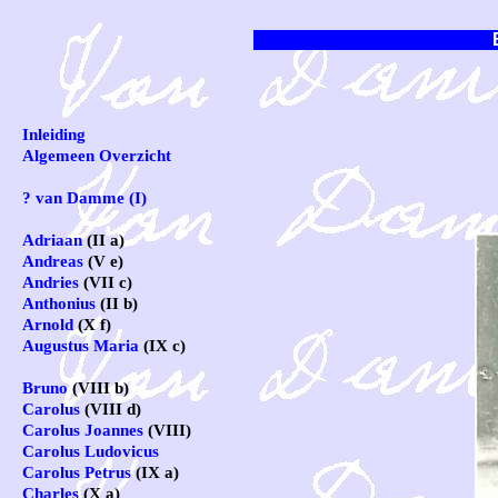
Inleiding
Algemeen Overzicht
? van Damme (I)
Adriaan
(II a)
Andreas
(V e)
Andries
(VII c)
Anthonius
(II b)
Arnold
(X f)
Augustus Maria
(IX c)
Bruno
(VIII b)
Carolus
(VIII d)
Carolus Joannes
(VIII)
Carolus Ludovicus
Carolus Petrus
(IX a)
Charles
(X a)