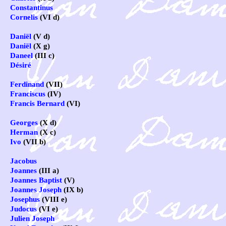
Constantinus
Cornelis
(VI d)
Daniël
(V d)
Daniël
(X g)
Daneel
(III c)
Désiré
Ferdinand
(VII)
Franciscus
(IV)
Francis Bernard
(VI)
Georges
(X d)
Herman
(X c)
Ivo
(VII b)
Jacobus
Joannes
(III a)
Joannes Baptist
(V)
Joannes Joseph
(IX b)
Josephus
(VIII e)
Judocus
(VI e)
Julien Joseph