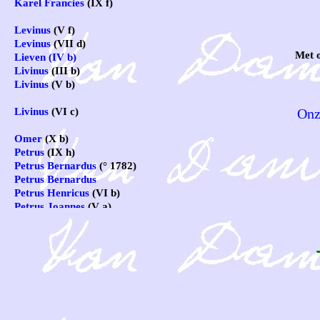
Karel Francies
(IX f)
Levinus
(V f)
Levinus
(VII d)
Met 
Lieven (IV b)
Livinus
(III b)
Livinus
(V b)
Onz
Livinus
(VI c)
Omer
(X b)
Petrus
(IX h)
Petrus Bernardus
(° 1782)
Petrus Bernardus
Petrus Henricus
(VI b)
Petrus Joannes
(V a)
Raoul
(X e)
Richard Adolf
Rose Anne
Theophil Petrus
(IX d)
Urbanus Karel
(IX g)
Noten