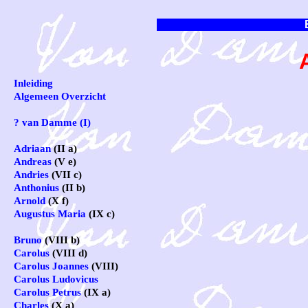
Inleiding
Algemeen Overzicht
? van Damme (I)
Adriaan
(II a)
Andreas
(V e)
Andries
(VII c)
Anthonius
(II b)
Arnold
(X f)
Augustus Maria
(IX c)
Bruno
(VIII b)
Carolus
(VIII d)
Carolus Joannes
(VIII)
Carolus Ludovicus
Carolus Petrus
(IX a)
Charles
(X a)