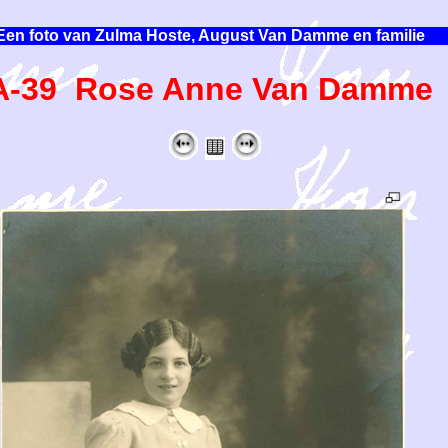
Een foto van Zulma Hoste, August Van Damme en familie
A-39 Rose Anne Van Damme