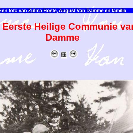
Een foto van Zulma Hoste, August Van Damme en familie
e Eerste Heilige Communie va
Damme