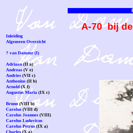
A-70 bij d
Inleiding
Algemeen Overzicht
? van Damme (I)
Adriaan
(II a)
Andreas
(V e)
Andries
(VII c)
Anthonius
(II b)
Arnold
(X f)
Augustus Maria
(IX c)
Bruno
(VIII b)
Carolus
(VIII d)
Carolus Joannes
(VIII)
Carolus Ludovicus
Carolus Petrus
(IX a)
Charles
(X a)