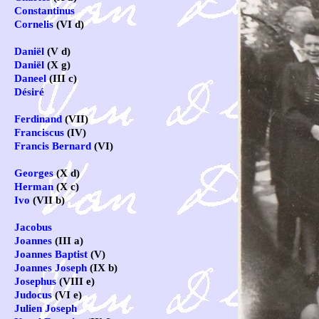
Constantinus
Cornelis
(VI d)
Daniël
(V d)
Daniël
(X g)
Daneel
(III c)
Désiré
Ferdinand
(VII)
Franciscus
(IV)
Francis Bernard
(VI)
Georges
(X d)
Herman
(X c)
Ivo
(VII b)
Jacobus
Joannes
(III a)
Joannes Baptist
(V)
Joannes Joseph
(IX b)
Josephus
(VIII e)
Judocus
(VI e)
Julien Joseph