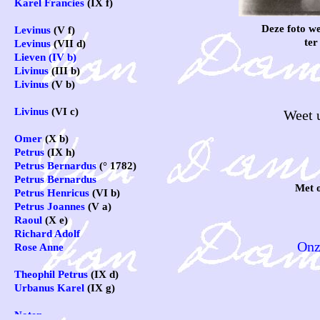
Karel Francies
(IX f)
Deze foto w
Levinus
(V f)
ter
Levinus
(VII d)
Lieven (IV b)
Livinus
(III b)
Livinus
(V b)
Livinus
(VI c)
Weet u
Omer
(X b)
Petrus
(IX h)
Petrus Bernardus
(° 1782)
Petrus Bernardus
Met 
Petrus Henricus
(VI b)
Petrus Joannes
(V a)
Raoul
(X e)
Richard Adolf
Onz
Rose Anne
Theophil Petrus
(IX d)
Urbanus Karel
(IX g)
Noten