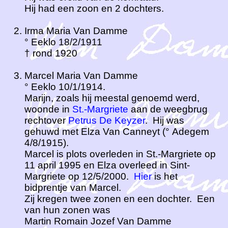
Hij had een zoon en 2 dochters.
Irma Maria Van Damme
° Eeklo 18/2/1911
† rond 1920
Marcel Maria Van Damme
° Eeklo 10/1/1914.
Marijn, zoals hij meestal genoemd werd,
woonde in
St.-Margriete
aan de weegbrug
rechtover
Petrus De Keyzer
. Hij was
gehuwd met Elza Van Canneyt (° Adegem
4/8/1915).
Marcel is plots overleden in St.-Margriete op
11 april 1995 en Elza overleed in Sint-
Margriete op 12/5/2000.
Hier
is het
bidprentje van Marcel.
Zij kregen twee zonen en een dochter. Een
van hun zonen was
Martin Romain Jozef Van Damme