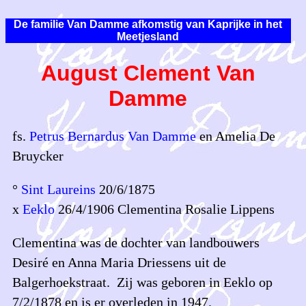
De familie Van Damme afkomstig van Kaprijke in het
Meetjesland
August Clement Van
Damme
fs.
Petrus Bernardus Van Damme
en Amelia De
Bruycker
°
Sint Laureins
20/6/1875
x
Eeklo
26/4/1906 Clementina Rosalie Lippens
Clementina was de dochter van landbouwers
Desiré en Anna Maria Driessens uit de
Balgerhoekstraat. Zij was geboren in Eeklo op
7/2/1878 en is er overleden in 1947.