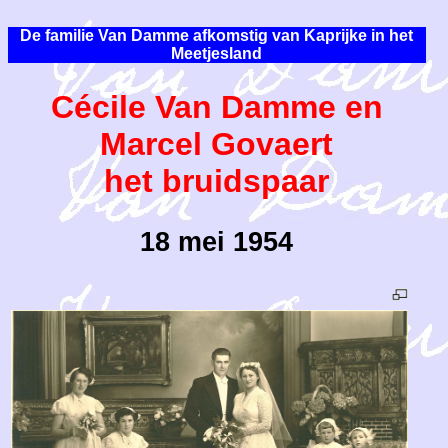
De familie Van Damme afkomstig van Kaprijke in het
Meetjesland
Cécile Van Damme en
Marcel Govaert
het bruidspaar
18 mei 1954