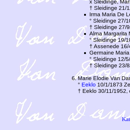
x Sleidinge, Ma
† Sleidinge 21/
Irma Maria De Le
° Sleidinge 27/
† Sleidinge 27/
Alma Margarita 
° Sleidinge 19/
† Assenede 16/
Germaine Maria 
° Sleidinge 12/
† Sleidinge 23/
Marie Elodie Van D
°
Eeklo
10/1/1873 Ze 
† Eeklo 30/11/1952,
Ka