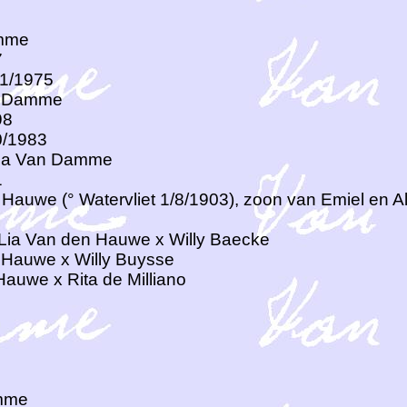
mme
7
/1/1975
n Damme
98
0/1983
ria Van Damme
1
Hauwe (° Watervliet 1/8/1903), zoon van Emiel en Al
 Lia Van den Hauwe x Willy Baecke
n Hauwe x Willy Buysse
Hauwe x Rita de Milliano
amme