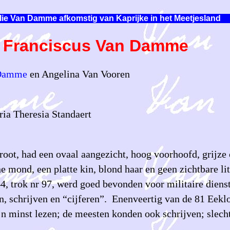
lie Van Damme afkomstig van Kaprijke in het Meetjesland
Franciscus Van Damme
 Damme
en Angelina Van Vooren
ia Theresia Standaert
oot, had een ovaal aangezicht, hoog voorhoofd, grijze
e mond, een platte kin, blond haar en geen zichtbare li
44, trok nr 97, werd goed bevonden voor militaire diens
, schrijven en “cijferen”. Enenveertig van de 81 Eeklo
n minst lezen; de meesten konden ook schrijven; slecht