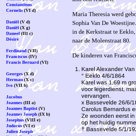
Constantinus
Cornelis
(VI d)
Maria Theresia werd gebo
Sophia Van De Woestijne.
Daniël
(V d)
Daniël
(X g)
in de Kerkstraat te Eeklo
Daneel
(III c)
Désiré
naar de Molenstraat 80.
Ferdinand
(VII)
De kinderen van Francisc
Franciscus
(IV)
Francis Bernard
(VI)
Karel Alexander Va
Georges
(X d)
° Eeklo 4/6/1864
Herman
(X c)
Karel was 1,69 m gro
Ivo
(VII b)
voor legerdienst, ma
vervangen.
Jacobus
x Bassevelde 26/6/1
Joannes
(III a)
Carolus Bernardus e
Joannes Baptist
(V)
Joannes Joseph
(IX b)
Ze woonden eerst in 
Josephus
(VIII e)
op het huidig numme
Judocus
(VI e)
† Bassevelde 5/1/19
Julien Joseph