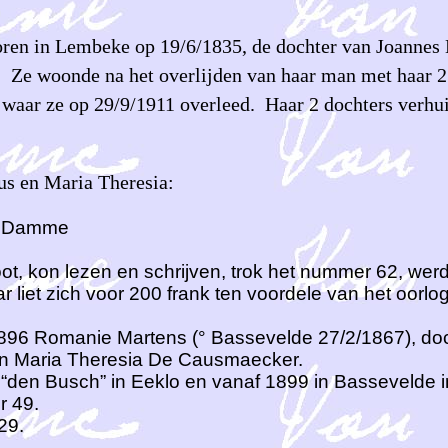
ren in Lembeke op 19/6/1835, de dochter van Joannes
 Ze woonde na het overlijden van haar man met haar 2
, waar ze op 29/9/1911 overleed. Haar 2 dochters verhu
us en Maria Theresia:
n Damme
ot, kon lezen en schrijven, trok het nummer 62, we
ar liet zich voor 200 frank ten voordele van het oor
896 Romanie Martens (° Bassevelde 27/2/1867), do
n Maria Theresia De Causmaecker.
“den Busch” in Eeklo en vanaf 1899 in Bassevelde i
r 49.
29.