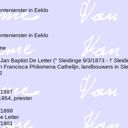
ntenierster in Eeklo
ntenierster in Eeklo
me
Jan Baptist De Letter (° Sleidinge 9/3/1873 - † Sleid
 Francisca Philomena Cathelijn, landbouwers in Sle
2
4/1897
954, priester
9/1899
e Letter
0/1901