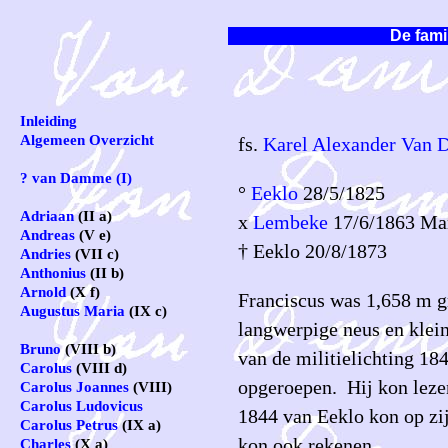
De fami
Inleiding
Algemeen Overzicht
fs.
Karel Alexander Van
? van Damme (I)
°
Eeklo
28/5/1825
Adriaan
(II a)
x
Lembeke
17/6/1863 Mar
Andreas
(V e)
† Eeklo 20/8/1873
Andries
(VII c)
Anthonius
(II b)
Arnold
(X f)
Franciscus was 1,658 m gr
Augustus Maria
(IX c)
langwerpige neus en klein
Bruno
(VIII b)
van de militielichting 18
Carolus
(VIII d)
opgeroepen. Hij kon lezen
Carolus Joannes
(VIII)
Carolus Ludovicus
1844 van Eeklo kon op zij
Carolus Petrus
(IX a)
kon ook rekenen.
Charles
(X a)