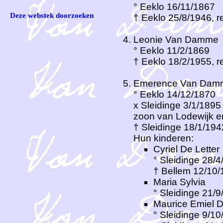
° Eeklo 16/11/1867
Deze webstek doorzoeken
† Eeklo 25/8/1946, re
Leonie Van Damme
° Eeklo 11/2/1869
† Eeklo 18/2/1955, re
Emerence Van Dam
° Eeklo 14/12/1870
x Sleidinge 3/1/1895 
zoon van Lodewijk en
† Sleidinge 18/1/194
Hun kinderen:
Cyriel De Letter
° Sleidinge 28/
† Bellem 12/10/1
Maria Sylvia
° Sleidinge 21/
Maurice Emiel D
° Sleidinge 9/1