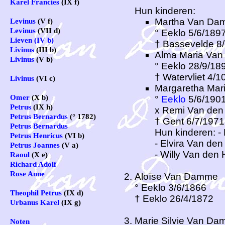
Karel Francies
(IX f)
Hun kinderen:
Martha Van Da
Levinus
(V f)
Levinus
(VII d)
° Eeklo 5/6/189
Lieven (IV b)
† Bassevelde 8
Livinus
(III b)
Alma Maria Va
Livinus
(V b)
° Eeklo 28/9/18
† Watervliet 4/1
Livinus
(VI c)
Margaretha Ma
Omer
(X b)
°
Eeklo
5/6/190
Petrus
(IX h)
x Remi Van den 
Petrus Bernardus
(° 1782)
† Gent 6/7/1971
Petrus Bernardus
Hun kinderen: -
Petrus Henricus
(VI b)
- Elvira Van de
Petrus Joannes
(V a)
- Willy Van den 
Raoul
(X e)
Richard Adolf
Rose Anne
Aloïse Van Damme
° Eeklo 3/6/1866
Theophil Petrus
(IX d)
† Eeklo 26/4/1872
Urbanus Karel
(IX g)
Marie Silvie Van D
Noten