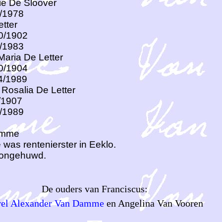
rie De Sloover
1/1978
tter
10/1902
9/1983
Maria De Letter
10/1904
4/1989
Rosalia De Letter
5/1907
8/1989
amme
was rentenierster in Eeklo.
 ongehuwd.
De ouders van Franciscus:
rel Alexander Van Damme
en Angelina Van Vooren