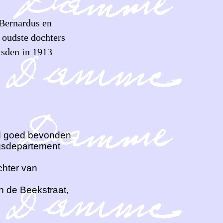
 Bernardus en
 oudste dochters
isden in 1913
rd goed bevonden
logsdepartement
chter van
n de Beekstraat,