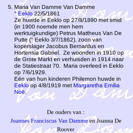
Maria Van Damme Van Damme
°
Eeklo
22/5/1861
Ze huwde in Eeklo op 27/8/1890 met smid
(in 1900 noemde men hem
werktuigkundige) Petrus Mattheus Van De
Putte (° Eeklo 3/7/1862), zoon van
koperslager Jacobus Bernardus en
Hortensia Gabriel. Ze woonden in 1910 op
de Grote Markt en verhuisden in 1914 naar
de Statiestraat 70. Maria overleed in Eeklo
op 7/6/1929.
Eén van hun kinderen Philemon huwde in
Eeklo
op 4/8/1919 met
Margaretha Emilia
Noë
.
De ouders van :
Joannes Franciscus Van Damme
en Joanna De
Roover