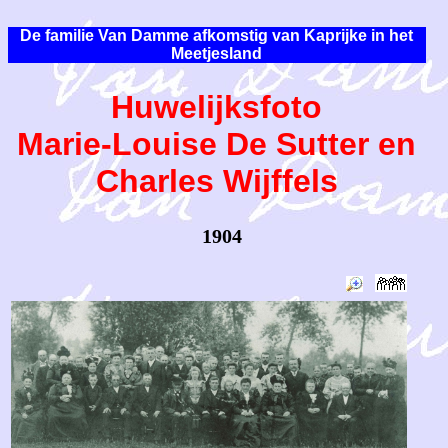
De familie Van Damme afkomstig van Kaprijke in het
Meetjesland
Huwelijksfoto
Marie-Louise De Sutter en
Charles Wijffels
1904