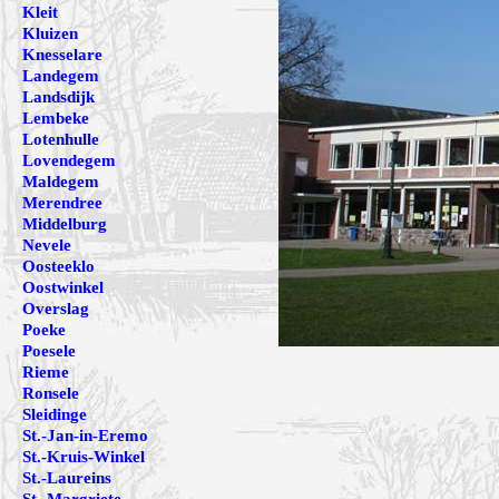
Kleit
Kluizen
Knesselare
Landegem
Landsdijk
Lembeke
Lotenhulle
Lovendegem
Maldegem
Merendree
Middelburg
Nevele
Oosteeklo
Oostwinkel
Overslag
Poeke
Poesele
Rieme
Ronsele
Sleidinge
St.-Jan-in-Eremo
St.-Kruis-Winkel
St.-Laureins