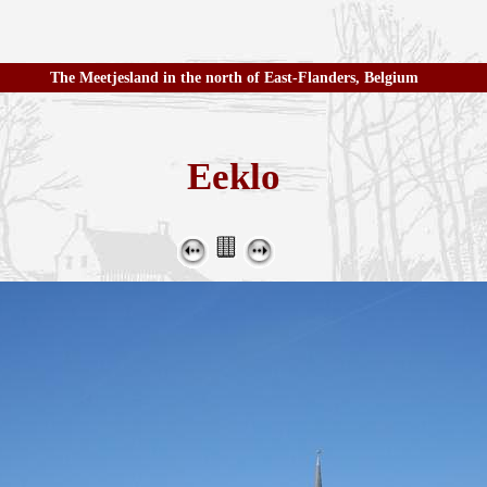
The Meetjesland in the north of East-Flanders, Belgium
Eeklo