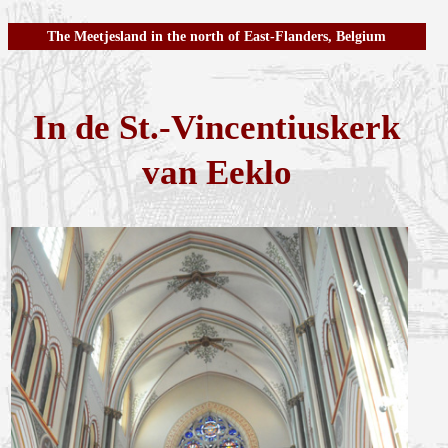
The Meetjesland in the north of East-Flanders, Belgium
In de St.-Vincentiuskerk
van Eeklo