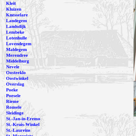
Kleit
Kluizen
Knesselare
Landegem
Landsdijk
Lembeke
Lotenhulle
Lovendegem
Maldegem
Merendree
Middelburg
Nevele
Oosteeklo
Oostwinkel
Overslag
Poeke
Poesele
Rieme
Ronsele
Sleidinge
St.-Jan-in-Eremo
St.-Kruis-Winkel
St.-Laureins