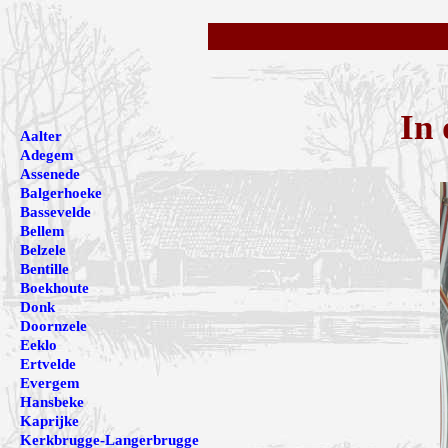
In 
Aalter
Adegem
Assenede
Balgerhoeke
Bassevelde
Bellem
Belzele
Bentille
Boekhoute
Donk
Doornzele
Eeklo
Ertvelde
Evergem
Hansbeke
Kaprijke
Kerkbrugge-Langerbrugge