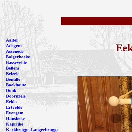
Aalter
Eek
Adegem
Assenede
Balgerhoeke
Bassevelde
Bellem
Belzele
Bentille
Boekhoute
Donk
Doornzele
Eeklo
Ertvelde
Evergem
Hansbeke
Kaprijke
Kerkbrugge-Langerbrugge