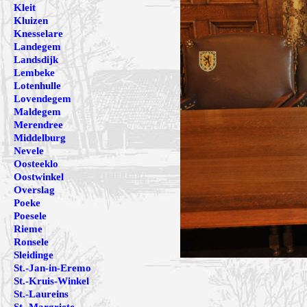
Kleit
Kluizen
Knesselare
Landegem
Landsdijk
Lembeke
Lotenhulle
Lovendegem
Maldegem
Merendree
Middelburg
Nevele
Oosteeklo
Oostwinkel
Overslag
Poeke
Poesele
Rieme
Ronsele
Sleidinge
St.-Jan-in-Eremo
St.-Kruis-Winkel
St.-Laureins