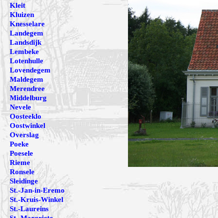
Kleit
Kluizen
Knesselare
Landegem
Landsdijk
Lembeke
Lotenhulle
Lovendegem
Maldegem
Merendree
Middelburg
Nevele
Oosteeklo
Oostwinkel
Overslag
Poeke
Poesele
Rieme
Ronsele
Sleidinge
St.-Jan-in-Eremo
St.-Kruis-Winkel
St.-Laureins