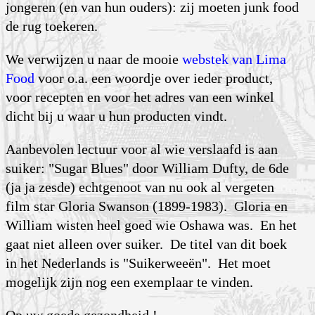
jongeren (en van hun ouders): zij moeten junk food
de rug toekeren.
We verwijzen u naar de mooie
webstek van Lima
Food
voor o.a. een woordje over ieder product,
voor recepten en voor het adres van een winkel
dicht bij u waar u hun producten vindt.
Aanbevolen lectuur voor al wie verslaafd is aan
suiker: "Sugar Blues" door William Dufty, de 6de
(ja ja zesde) echtgenoot van nu ook al vergeten
film star Gloria Swanson (1899-1983). Gloria en
William wisten heel goed wie Oshawa was. En het
gaat niet alleen over suiker. De titel van dit boek
in het Nederlands is "Suikerweeën". Het moet
mogelijk zijn nog een exemplaar te vinden.
Op uw goede gezondheid !