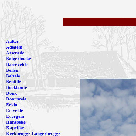
Aalter
Adegem
Assenede
Balgerhoeke
Bassevelde
Bellem
Belzele
Bentille
Boekhoute
Donk
Doornzele
Eeklo
Ertvelde
Evergem
Hansbeke
Kaprijke
Kerkbrugge-Langerbrugge