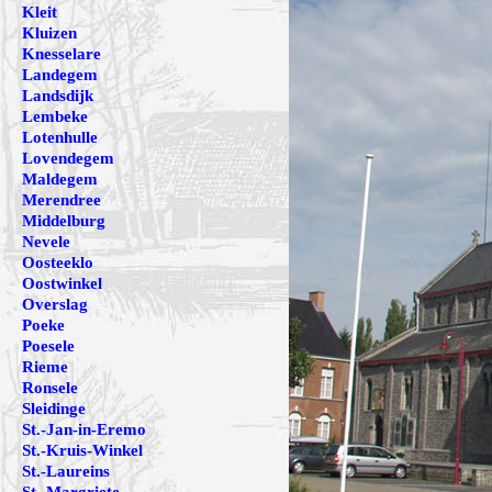
Kleit
Kluizen
Knesselare
Landegem
Landsdijk
Lembeke
Lotenhulle
Lovendegem
Maldegem
Merendree
Middelburg
Nevele
Oosteeklo
Oostwinkel
Overslag
Poeke
Poesele
Rieme
Ronsele
Sleidinge
St.-Jan-in-Eremo
St.-Kruis-Winkel
St.-Laureins