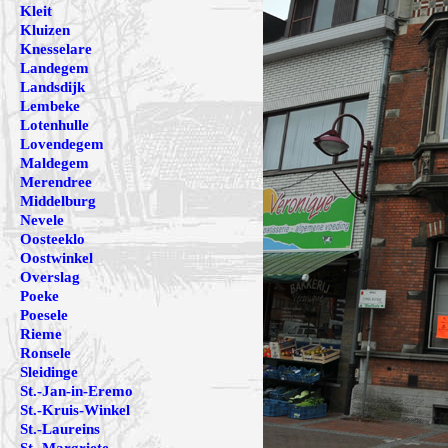
Kleit
Kluizen
Knesselare
Landegem
Landsdijk
Lembeke
Lotenhulle
Lovendegem
Maldegem
Merendree
Middelburg
Nevele
Oosteeklo
Oostwinkel
Overslag
Poeke
Poesele
Rieme
Ronsele
Sleidinge
St.-Jan-in-Eremo
St.-Kruis-Winkel
St.-Laureins