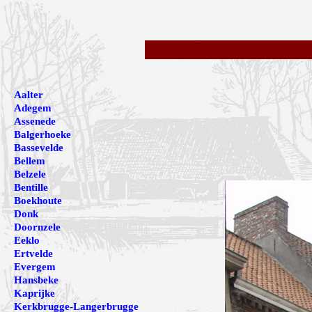
Aalter
Adegem
Assenede
Balgerhoeke
Bassevelde
Bellem
Belzele
Bentille
Boekhoute
Donk
Doornzele
Eeklo
Ertvelde
Evergem
Hansbeke
Kaprijke
Kerkbrugge-Langerbrugge