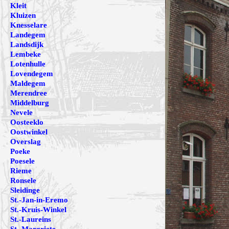
Kleit
Kluizen
Knesselare
Landegem
Landsdijk
Lembeke
Lotenhulle
Lovendegem
Maldegem
Merendree
Middelburg
Nevele
Oosteeklo
Oostwinkel
Overslag
Poeke
Poesele
Rieme
Ronsele
Sleidinge
St.-Jan-in-Eremo
St.-Kruis-Winkel
St.-Laureins