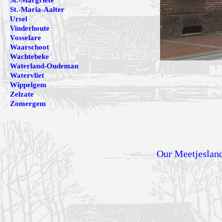
St.-Margriete
St.-Maria-Aalter
Ursel
Vinderhoute
Vosselare
Waarschoot
Wachtebeke
Waterland-Oudeman
Watervliet
Wippelgem
Zelzate
Zomergem
Our Meetjeslan