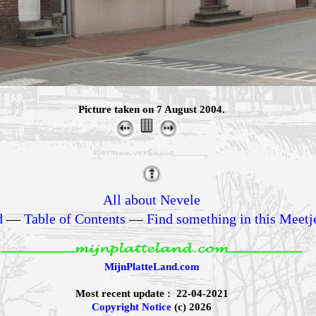
Picture taken on 7 August 2004.
All about Nevele
d
—
Table of Contents
—
Find something in this Meetj
MijnPlatteLand.com
Most recent update : 22-04-2021
Copyright Notice
(c) 2026