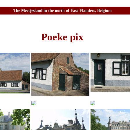
The Meetjesland in the north of East-Flanders, Belgium
Poeke pix