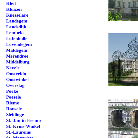
Kleit
Kluizen
Knesselare
Landegem
Landsdijk
Lembeke
Lotenhulle
Lovendegem
Maldegem
Merendree
Middelburg
Nevele
Oosteeklo
Oostwinkel
Overslag
Poeke
Poesele
Rieme
Ronsele
Sleidinge
St.-Jan-in-Eremo
St.-Kruis-Winkel
St.-Laureins