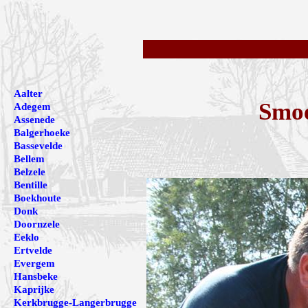
Aalter
Smoe
Adegem
Assenede
Balgerhoeke
Bassevelde
Bellem
Belzele
Bentille
Boekhoute
Donk
Doornzele
Eeklo
Ertvelde
Evergem
Hansbeke
Kaprijke
Kerkbrugge-Langerbrugge