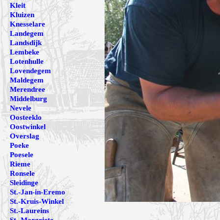
Kleit
Kluizen
Knesselare
Landegem
Landsdijk
Lembeke
Lotenhulle
Lovendegem
Maldegem
Merendree
Middelburg
Nevele
Oosteeklo
Oostwinkel
Overslag
Poeke
Poesele
Rieme
Ronsele
Sleidinge
St.-Jan-in-Eremo
St.-Kruis-Winkel
St.-Laureins