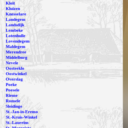
Kleit
Kluizen
Knesselare
Landegem
Landsdijk
Lembeke
Lotenhulle
Lovendegem
Maldegem
Merendree
Middelburg
Nevele
Oosteeklo
Oostwinkel
Overslag
Poeke
Poesele
Rieme
Ronsele
Sleidinge
St.-Jan-in-Eremo
St.-Kruis-Winkel
St.-Laureins