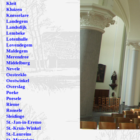
Kleit
Kluizen
Knesselare
Landegem
Landsdijk
Lembeke
Lotenhulle
Lovendegem
Maldegem
Merendree
Middelburg
Nevele
Oosteeklo
Oostwinkel
Overslag
Poeke
Poesele
Rieme
Ronsele
Sleidinge
St.-Jan-in-Eremo
St.-Kruis-Winkel
St.-Laureins