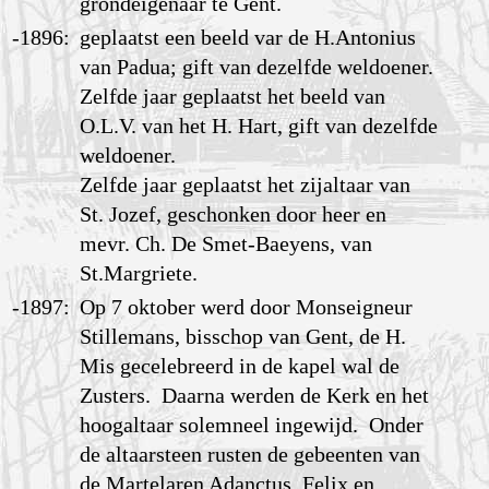
grondeigenaar te Gent.
-1896:
geplaatst een beeld var de H.Antonius
van Padua; gift van dezelfde weldoener.
Zelfde jaar geplaatst het beeld van
O.L.V. van het H. Hart, gift van dezelfde
weldoener.
Zelfde jaar geplaatst het zijaltaar van
St. Jozef, geschonken door heer en
mevr. Ch. De Smet-Baeyens, van
St.Margriete.
-1897:
Op 7 oktober werd door Monseigneur
Stillemans, bisschop van Gent, de H.
Mis gecelebreerd in de kapel wal de
Zusters. Daarna werden de Kerk en het
hoogaltaar solemneel ingewijd. Onder
de altaarsteen rusten de gebeenten van
de Martelaren Adanctus, Felix en