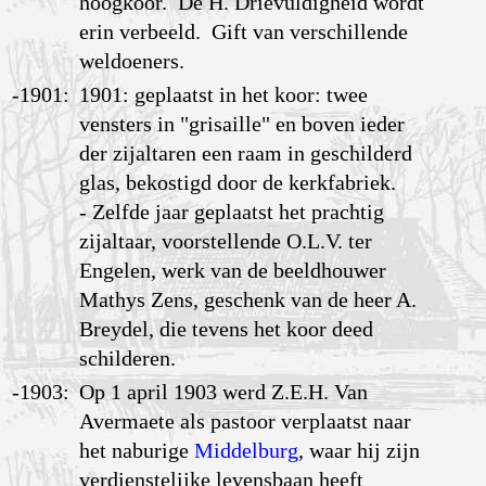
hoogkoor. De H. Drievuldigheid wordt
erin verbeeld. Gift van verschillende
weldoeners.
-1901:
1901: geplaatst in het koor: twee
vensters in "grisaille" en boven ieder
der zijaltaren een raam in geschilderd
glas, bekostigd door de kerkfabriek.
- Zelfde jaar geplaatst het prachtig
zijaltaar, voorstellende O.L.V. ter
Engelen, werk van de beeldhouwer
Mathys Zens, geschenk van de heer A.
Breydel, die tevens het koor deed
schilderen.
-1903:
Op 1 april 1903 werd Z.E.H. Van
Avermaete als pastoor verplaatst naar
het naburige
Middelburg
, waar hij zijn
verdienstelijke levensbaan heeft