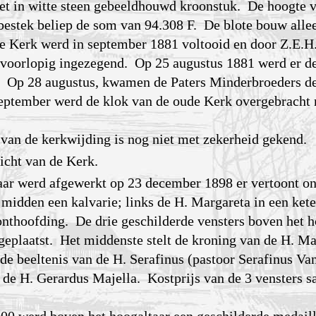
et in witte steen gebeeldhouwd kroonstuk. De hoogte v
bestek beliep de som van 94.308 F. De blote bouw allee
e Kerk werd in september 1881 voltooid en door Z.E.H
, voorlopig ingezegend. Op 25 augustus 1881 werd er de
. Op 28 augustus, kwamen de Paters Minderbroeders d
september werd de klok van de oude Kerk overgebracht 
 van de kerkwijding is nog niet met zekerheid gekend.
icht van de Kerk.
aar werd afgewerkt op 23 december 1898 er vertoont on
et midden een kalvarie; links de H. Margareta in een ket
 onthoofding. De drie geschilderde vensters boven het h
 geplaatst. Het middenste stelt de kroning van de H. Ma
de beeltenis van de H. Serafinus (pastoor Serafinus Va
de H. Gerardus Majella. Kostprijs van de 3 vensters 