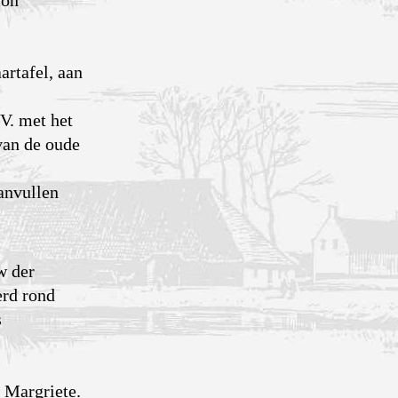
lon
artafel, aan
V. met het
van de oude
anvullen
w der
erd rond
s
 Margriete.