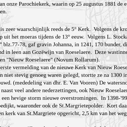
van onze Parochiekerk, waarin op 25 augustus 1881 de e
en.
is zeer waarschijnlijk reeds de 5° Kerk. Volgens de kr
p uit het moeras tijdens de 13° eeuw. Volgens L. Stock
 blz.77-78, gaf gravin Johanna, in 1241, 170 bunder, di
d in leen aan Gozëwijn van Roeselaere. Deze wastinn
en "Nieuw Roeselaere" (Novum Rollarum).
 eerste vermelding van de nieuwe Kerk van Nieuw Roes
 niet stevig genoeg waren gelegd, stortte ze na 1300 i
uwd. (mededeling van dhr. E. Van Vooren) De watersn
 naast veel andere nederzettingen, ook Nieuw Roeselae
t een hevige storm nieuwe overstromingen. In 1398-'9
bedijkt, waaronder ook de St.Margrietepolder. Kort da
 en kerk van St.Margriete opgericht, 2,5 km van het we