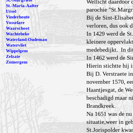
St.-Margriete
Wellicht daardoor 
St.-Maria-Aalter
parochie "St.Margri
Ursel
Bij de Sint-Elisab
Vinderhoute
Vosselare
verloren, dus ook 
Waarschoot
In 1429 werd de St
Wachtebeke
Waterland-Oudeman
kleinere oppervlak
Watervliet
medebedijkt. In di
Wippelgem
Zelzate
In 1462 werd de Si
Zomergem
Hierin stichtte hij
Bij D. Verstraete i
november 1570, een
Haantjesgat, de We
beschadigd maar ni
Brandkreek.
Na 1651 was de nu 
situatie,weer in g
St.Jorispolder kwa