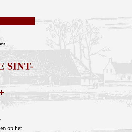
ant.
 SINT-
+
w
en op het