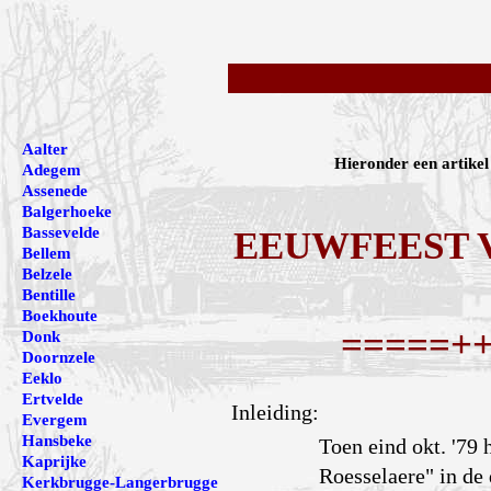
Aalter
Hieronder een artikel
Adegem
Assenede
Balgerhoeke
Bassevelde
EEUWFEEST V
Bellem
Belzele
Bentille
Boekhoute
=====+
Donk
Doornzele
Eeklo
Ertvelde
Inleiding:
Evergem
Hansbeke
Toen eind okt. '79
Kaprijke
Roesselaere" in de
Kerkbrugge-Langerbrugge