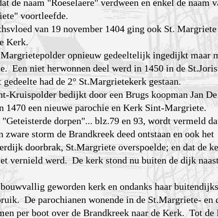
dat de naam "Roeselaere" verdween en enkel de naam v
ete" voortleefde.
ethsvloed van 19 november 1404 ging ook St. Margriete
de Kerk.
.Margrietepolder opnieuw gedeeltelijk ingedijkt maar 
te. Een niet herwonnen deel werd in 1450 in de St.Jori
t gedeelte had de 2° St.Margrietekerk gestaan.
nt-Kruispolder bedijkt door een Brugs koopman Jan De
 in 1470 een nieuwe parochie en Kerk Sint-Margriete.
n "Geteisterde dorpen"... blz.79 en 93, wordt vermeld da
 zware storm de Brandkreek deed ontstaan en ook het
erdijk doorbrak, St.Margriete overspoelde; en dat de ke
et vernield werd. De kerk stond nu buiten de dijk naas
bouwvallig geworden kerk en ondanks haar buitendijk
ebruik. De parochianen wonende in de St.Margriete- en 
men per boot over de Brandkreek naar de Kerk. Tot de 