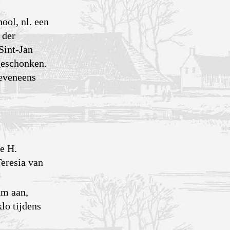
ool, nl. een
 der
Sint-Jan
geschonken.
 eveneens
e H.
Teresia van
am aan,
lo tijdens