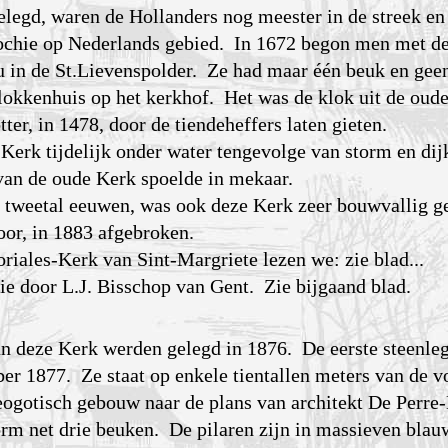
elegd, waren de Hollanders nog meester in de streek en
rochie op Nederlands gebied. In 1672 begon men met d
u in de St.Lievenspolder. Ze had maar één beuk en gee
lokkenhuis op het kerkhof. Het was de klok uit de oude
ter, in 1478, door de tiendeheffers laten gieten.
 Kerk tijdelijk onder water tengevolge van storm en di
van de oude Kerk spoelde in mekaar.
 tweetal eeuwen, was ook deze Kerk zeer bouwvallig 
oor, in 1883 afgebroken.
riales-Kerk van Sint-Margriete lezen we: zie blad...
tie door L.J. Bisschop van Gent. Zie bijgaand blad.
 deze Kerk werden gelegd in 1876. De eerste steenle
ber 1877. Ze staat op enkele tientallen meters van de 
eogotisch gebouw naar de plans van architekt De Perr
vorm net drie beuken. De pilaren zijn in massieven bla