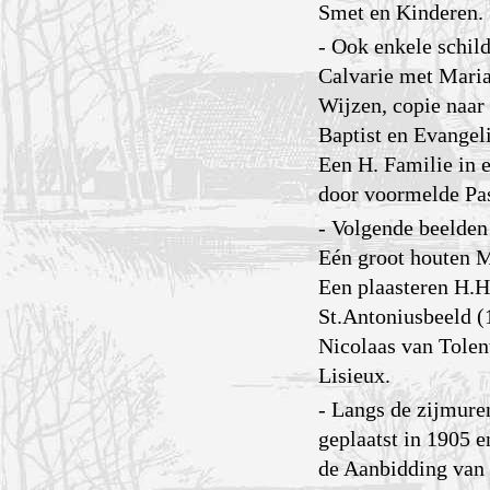
Smet en Kinderen.
- Ook enkele schild
Calvarie met Mari
Wijzen, copie naar 
Baptist en Evangel
Een H. Familie in 
door voormelde Pas
- Volgende beelden 
Eén groot houten M
Een plaasteren H.Ha
St.Antoniusbeeld (
Nicolaas van Tolent
Lisieux.
- Langs de zijmure
geplaatst in 1905 e
de Aanbidding van 