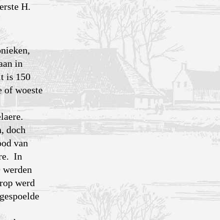
erste H.
onieken,
aan in
t is 150
e of woeste
elaere.
n, doch
ood van
re. In
9 werden
arop werd
ggespoelde