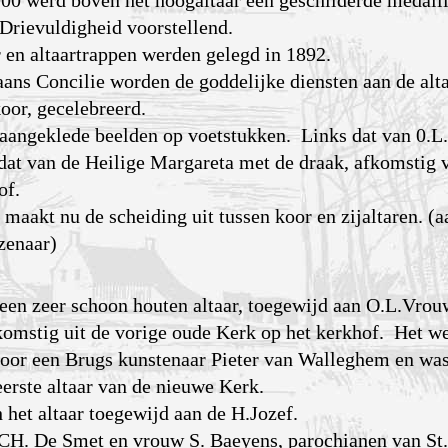
0 werd boven het hoogaltaar een geschilderde medail
 Drievuldigheid voorstellend.
en altaartrappen werden gelegd in 1892.
aans Concilie worden de goddelijke diensten aan de alta
oor, gecelebreerd.
2 aangeklede beelden op voetstukken. Links dat van 0.L.
 dat van de Heilige Margareta met de draak, afkomstig 
of.
akt nu de scheiding uit tussen koor en zijaltaren. (a
zenaar)
 een zeer schoon houten altaar, toegewijd aan O.L.Vrou
komstig uit de vorige oude Kerk op het kerkhof. Het w
oor een Brugs kunstenaar Pieter van Walleghem en wa
eerste altaar van de nieuwe Kerk.
 het altaar toegewijd aan de H.Jozef.
n CH. De Smet en vrouw S. Baeyens, parochianen van St.