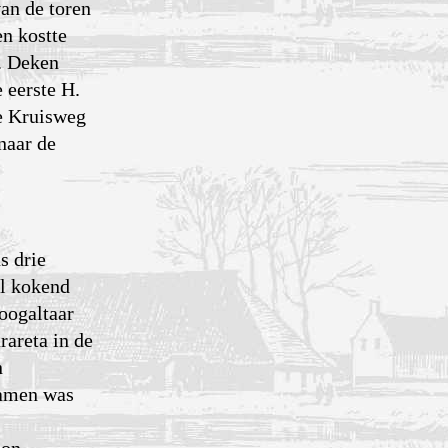
an de toren
n kostte
. Deken
 eerste H.
e Kruisweg
naar de
s drie
el kokend
oogaltaar
rareta in de
n
samen was