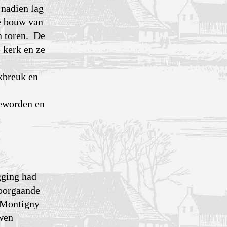
 nadien lag
e bouw van
n toren. De
 kerk en ze
jkbreuk en
geworden en
gging had
voorgaande
e-Montigny
uwen