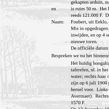
gekapten arduin, m
en
is ruim 50 m. Het 
reeds 121.000 F. D
Naam:
Foubert, uit Eeklo
Mis in opgedragen
inwijden, en op 4 
nieuwe toren.
De officiële datum
Bespreken we nu het binnenz
Het huidig hoogalt
taferelen, nl. in h
water; rechts haar
zijn op 6 juli 1900
hemel voor. Links 
Avermaet). Rechts 
1570 F.