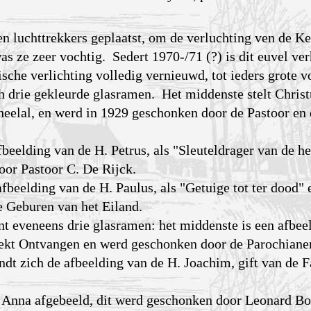
n luchttrekkers geplaatst, om de verluchting ven de Ke
s ze zeer vochtig. Sedert 1970-/71 (?) is dit euvel ve
sche verlichting volledig vernieuwd, tot ieders grote v
h drie gekleurde glasramen. Het middenste stelt Christ
heelal, en werd in 1929 geschonken door de Pastoor en
beelding van de H. Petrus, als "Sleuteldrager van de h
or Pastoor C. De Rijck.
fbeelding van de H. Paulus, als "Getuige tot ter dood"
 Geburen van het Eiland.
nt eveneens drie glasramen: het middenste is een afbee
kt Ontvangen en werd geschonken door de Parochiane
ndt zich de afbeelding van de H. Joachim, gift van de 
 Anna afgebeeld, dit werd geschonken door Leonard B