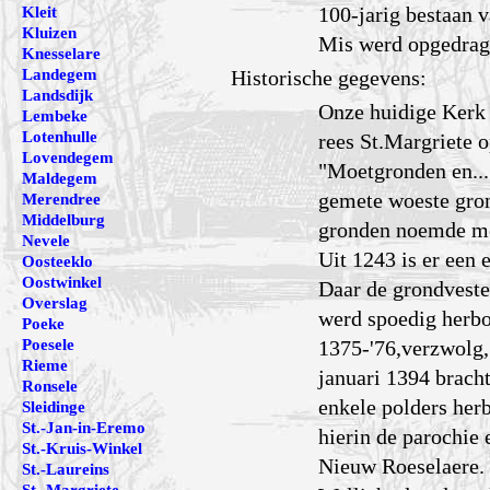
100-jarig bestaan 
Kleit
Kluizen
Mis werd opgedrag
Knesselare
Landegem
Historische gegevens:
Landsdijk
Onze huidige Kerk 
Lembeke
Lotenhulle
rees St.Margriete o
Lovendegem
"Moetgronden en..."
Maldegem
gemete woeste gron
Merendree
Middelburg
gronden noemde m
Nevele
Uit 1243 is er een
Oosteeklo
Oostwinkel
Daar de grondvesten
Overslag
werd spoedig herbo
Poeke
Poesele
1375-'76,verzwolg,
Rieme
januari 1394 brach
Ronsele
enkele polders her
Sleidinge
St.-Jan-in-Eremo
hierin de parochie
St.-Kruis-Winkel
Nieuw Roeselaere.
St.-Laureins