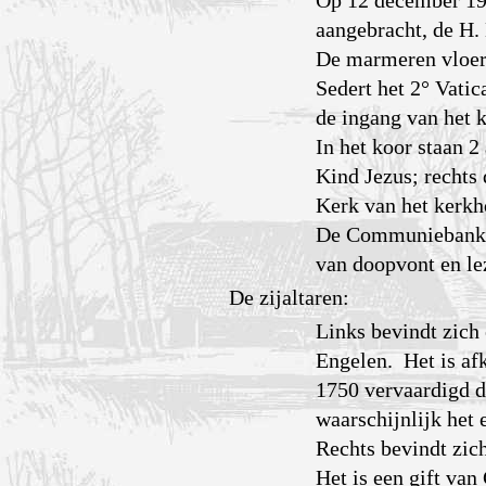
Op 12 december 190
aangebracht, de H.
De marmeren vloer 
Sedert het 2° Vatic
de ingang van het k
In het koor staan 
Kind Jezus; rechts
Kerk van het kerkh
De Communiebank ma
van doopvont en le
De zijaltaren:
Links bevindt zich
Engelen. Het is af
1750 vervaardigd d
waarschijnlijk het 
Rechts bevindt zich
Het is een gift va