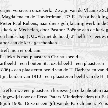
erijen versieren onze kerk. Ze zijn van de Vlaamse Sch
a Magdalena en de Honderdman, 17° E. Een afbeelding
Pieter Paul Rubens, naar diens gelijknamig werk in de 
istkerk te Mechelen, door Pastoor Boënne aan de kerk 
een landschap (O.L.Vr. met de hoed) 2° helft 17° eeuw,
toor aan de kerk geschonken.
treft men er ook aan:
issiekruis met plaasteren Christusbeeld.
rtbeeld - een houten St. Jozefsbeeld - een plaasteren
1896) - een plaasteren beeld van de H. Barbara en van d
ijn, beiden van 1910 - een plaasteren beeld van de H. 
n treffen we een plaasteren kruisweg in eikenhouten ra
n ingewijd door de Eerw. Paters Minderbroeders uit Eek
8 juli 1906. Deze is een gift van de Parochianen. Ze is