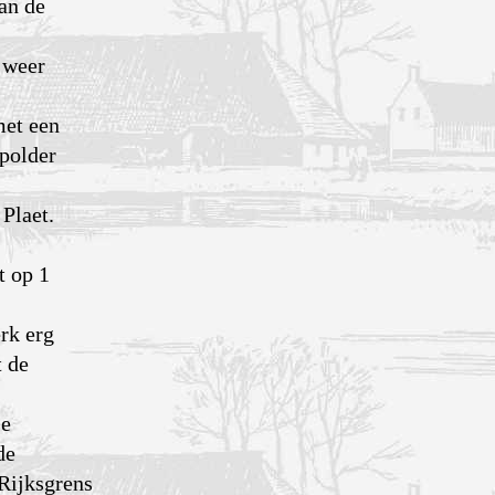
an de
 weer
met een
spolder
 Plaet.
t op 1
rk erg
t de
se
de
Rijksgrens