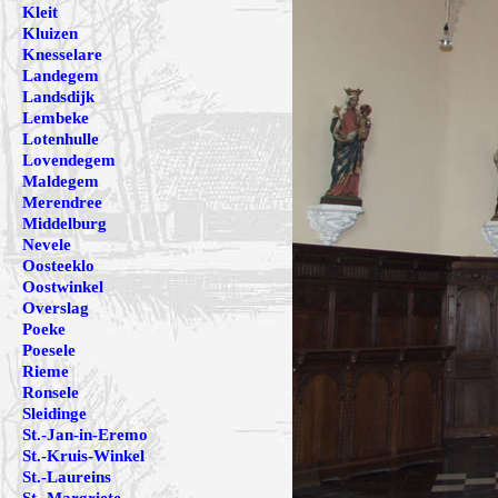
Kleit
Kluizen
Knesselare
Landegem
Landsdijk
Lembeke
Lotenhulle
Lovendegem
Maldegem
Merendree
Middelburg
Nevele
Oosteeklo
Oostwinkel
Overslag
Poeke
Poesele
Rieme
Ronsele
Sleidinge
St.-Jan-in-Eremo
St.-Kruis-Winkel
St.-Laureins