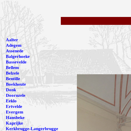
Aalter
Adegem
Assenede
Balgerhoeke
Bassevelde
Bellem
Belzele
Bentille
Boekhoute
Donk
Doornzele
Eeklo
Ertvelde
Evergem
Hansbeke
Kaprijke
Kerkbrugge-Langerbrugge