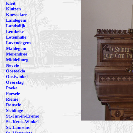
Kleit
Kluizen
Knesselare
Landegem
Landsdijk
Lembeke
Lotenhulle
Lovendegem
Maldegem
Merendree
Middelburg
Nevele
Oosteeklo
Oostwinkel
Overslag
Poeke
Poesele
Rieme
Ronsele
Sleidinge
St.-Jan-in-Eremo
St.-Kruis-Winkel
St.-Laureins