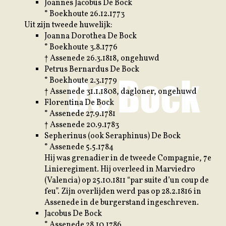
Joannes Jacobus De Bock
° Boekhoute 26.12.1773
Uit zijn tweede huwelijk:
Joanna Dorothea De Bock
° Boekhoute 3.8.1776
† Assenede 26.3.1818, ongehuwd
Petrus Bernardus De Bock
° Boekhoute 2.3.1779
† Assenede 31.1.1808, dagloner, ongehuwd
Florentina De Bock
° Assenede 27.9.1781
† Assenede 20.9.1783
Sepherinus (ook Seraphinus) De Bock
° Assenede 5.5.1784
Hij was grenadier in de tweede Compagnie, 7e
Linieregiment. Hij overleed in Marviedro
(Valencia) op 25.10.1811 “par suite d’un coup de
feu”. Zijn overlijden werd pas op 28.2.1816 in
Assenede in de burgerstand ingeschreven.
Jacobus De Bock
° Assenede 28.10.1786