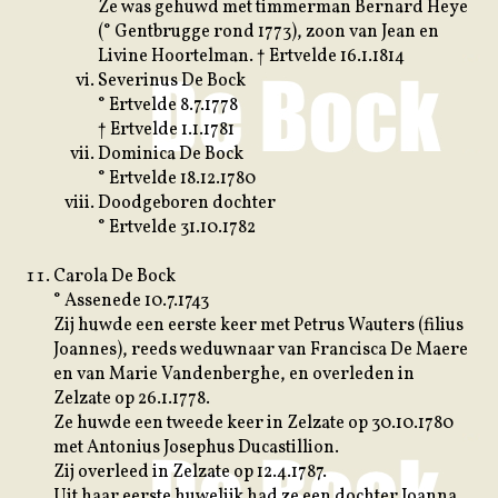
Ze was gehuwd met timmerman Bernard Heye
(° Gentbrugge rond 1773), zoon van Jean en
Livine Hoortelman. † Ertvelde 16.1.1814
Severinus De Bock
° Ertvelde 8.7.1778
† Ertvelde 1.1.1781
Dominica De Bock
° Ertvelde 18.12.1780
Doodgeboren dochter
° Ertvelde 31.10.1782
Carola De Bock
° Assenede 10.7.1743
Zij huwde een eerste keer met Petrus Wauters (filius
Joannes), reeds weduwnaar van Francisca De Maere
en van Marie Vandenberghe, en overleden in
Zelzate op 26.1.1778.
Ze huwde een tweede keer in Zelzate op 30.10.1780
met Antonius Josephus Ducastillion.
Zij overleed in Zelzate op 12.4.1787.
Uit haar eerste huwelijk had ze een dochter Joanna