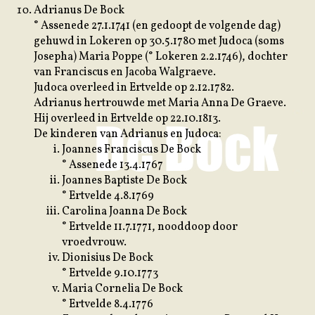
Adrianus De Bock
° Assenede 27.1.1741 (en gedoopt de volgende dag)
gehuwd in Lokeren op 30.5.1780 met Judoca (soms
Josepha) Maria Poppe (° Lokeren 2.2.1746), dochter
van Franciscus en Jacoba Walgraeve.
Judoca overleed in Ertvelde op 2.12.1782.
Adrianus hertrouwde met Maria Anna De Graeve.
Hij overleed in Ertvelde op 22.10.1813.
De kinderen van Adrianus en Judoca:
Joannes Franciscus De Bock
° Assenede 13.4.1767
Joannes Baptiste De Bock
° Ertvelde 4.8.1769
Carolina Joanna De Bock
° Ertvelde 11.7.1771, nooddoop door
vroedvrouw.
Dionisius De Bock
° Ertvelde 9.10.1773
Maria Cornelia De Bock
° Ertvelde 8.4.1776