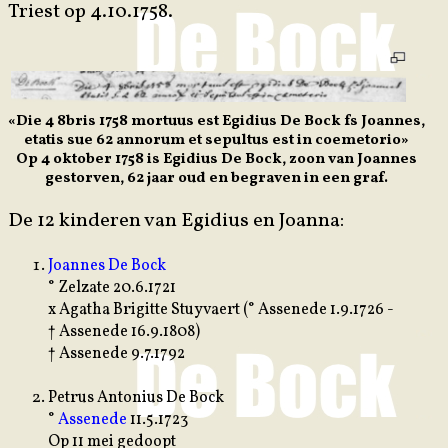
Triest op 4.10.1758.
«Die 4 8bris 1758 mortuus est Egidius De Bock fs Joannes,
etatis sue 62 annorum et sepultus est in coemetorio»
Op 4 oktober 1758 is Egidius De Bock, zoon van Joannes
gestorven, 62 jaar oud en begraven in een graf.
De 12 kinderen van Egidius en Joanna:
Joannes De Bock
° Zelzate 20.6.1721
x Agatha Brigitte Stuyvaert (° Assenede 1.9.1726 -
† Assenede 16.9.1808)
† Assenede 9.7.1792
Petrus Antonius De Bock
°
Assenede
11.5.1723
Op 11 mei gedoopt