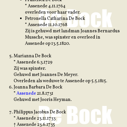
° Assenede 4.11.1764
overleden voor haar vader.
Petronella Catharina De Bock
° Assenede 11.10.1768
Zij is gehuwd met landman Joannes Bernardus
Mussche, was spinster en overleed in
Assenede op 13.5.1820.
Marianna De Bock
° Assenede 6.3.1729
Zij was spinster.
Gehuwd met Joannes De Meyer.
Overleden als weduwe te Assenede op 5.5.1815.
Joanna Barbara De Bock
°
Assenede
21.8.1731
Gehuwd met Jooris Heyman.
Philippus Jacobus De Bock
° Assenede 23.11.1733
† Assenede 23.6.1735