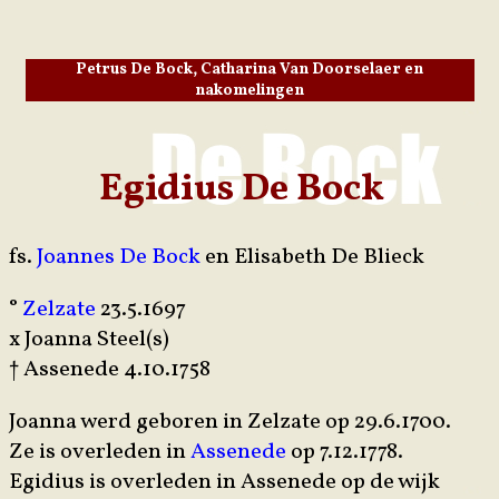
Petrus De Bock, Catharina Van Doorselaer en
nakomelingen
Egidius De Bock
fs.
Joannes De Bock
en Elisabeth De Blieck
°
Zelzate
23.5.1697
x Joanna Steel(s)
† Assenede 4.10.1758
Joanna werd geboren in Zelzate op 29.6.1700.
Ze is overleden in
Assenede
op 7.12.1778.
Egidius is overleden in Assenede op de wijk