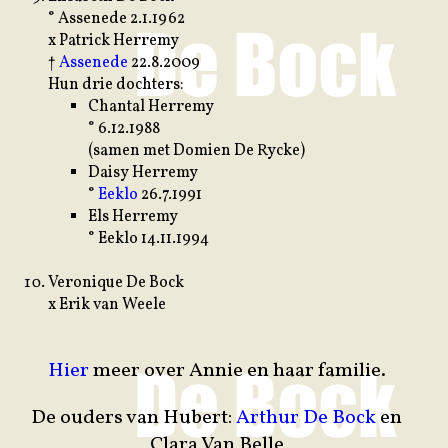
° Assenede 2.1.1962
x Patrick Herremy
†
Assenede
22.8.2009
Hun drie dochters:
Chantal Herremy
° 6.12.1988
(samen met Domien De Rycke)
Daisy Herremy
°
Eeklo
26.7.1991
Els Herremy
° Eeklo 14.11.1994
Veronique De Bock
x Erik van Weele
Hier
meer over Annie en haar familie.
De ouders van Hubert:
Arthur De Bock
en
Clara Van Belle