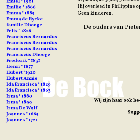
Emiel ° 1901
Hij overleed in Philippine op
Emilie ° 1866
Geen kinderen.
Emma ° 1885
Emma de Rycke
familie Dhooge
De ouders van Piete
Felix ° 1826
Franciscus Bernardus
Franciscus Bernardus
Franciscus Bernardus
Franciscus Dhooge
Frederik ° 1831
Henri ° 1877
Hubert °1920
Hubert Annie
Ida Francisca ° 1829
Ida Francisca ° 1863
Irma ° 1880
Wij zijn haar ook h
Irma ° 1899
Irma De Wulf
Sugge
Joannes ° 1665
Joannes ° 1721
Joannes ° 1771
Johan Dhooge
Jozef Fernand ° 1806