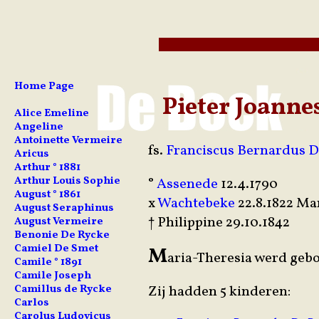
Home Page
Pieter Joann
Alice Emeline
Angeline
Antoinette Vermeire
fs.
Franciscus Bernardus D
Aricus
Arthur ° 1881
Arthur Louis Sophie
°
Assenede
12.4.1790
August ° 1861
x
Wachtebeke
22.8.1822 M
August Seraphinus
† Philippine 29.10.1842
August Vermeire
Benonie De Rycke
Camiel De Smet
M
aria-Theresia werd gebo
Camile ° 1891
Camile Joseph
Zij hadden 5 kinderen:
Camillus de Rycke
Carlos
Carolus Ludovicus