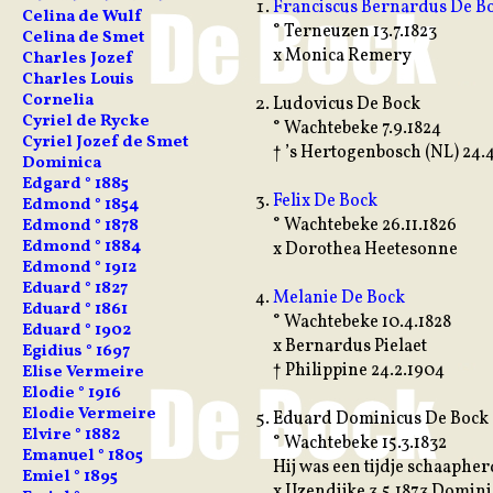
Franciscus Bernardus De B
Celina de Wulf
° Terneuzen 13.7.1823
Celina de Smet
x Monica Remery
Charles Jozef
Charles Louis
Cornelia
Ludovicus De Bock
Cyriel de Rycke
° Wachtebeke 7.9.1824
Cyriel Jozef de Smet
† ’s Hertogenbosch (NL) 24.
Dominica
Edgard ° 1885
Felix De Bock
Edmond ° 1854
° Wachtebeke 26.11.1826
Edmond ° 1878
Edmond ° 1884
x Dorothea Heetesonne
Edmond ° 1912
Eduard ° 1827
Melanie De Bock
Eduard ° 1861
° Wachtebeke 10.4.1828
Eduard ° 1902
x Bernardus Pielaet
Egidius ° 1697
† Philippine 24.2.1904
Elise Vermeire
Elodie ° 1916
Elodie Vermeire
Eduard Dominicus De Bock
Elvire ° 1882
° Wachtebeke 15.3.1832
Emanuel ° 1805
Hij was een tijdje schaapher
Emiel ° 1895
x IJzendijke 3.5.1873 Domini