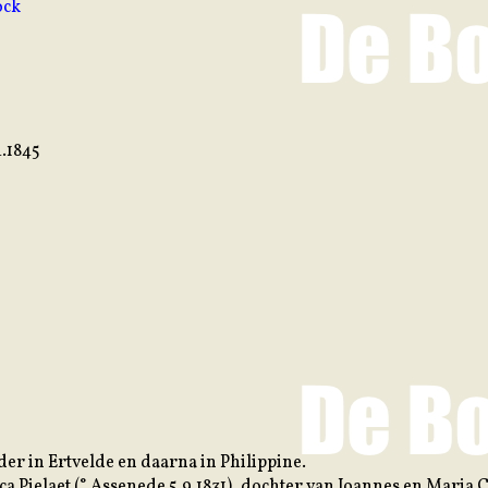
ock
4.1845
der in Ertvelde en daarna in Philippine.
ca Pielaet (° Assenede 5.9.1831), dochter van Joannes en Maria 